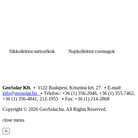
Síkkollektor-tartozékok
Napkollektor csomagok
GeoSolar Kft. •
1122 Budapest, Krisztina krt. 27.
•
E-mail:
info@geosolar.hu
•
Telefon.: +36 (1) 356-2046, +36 (1) 355-7462,
+36 (1) 356-4841, 212-1955
•
Fax: +36 (1) 214-2868
Copyright © 2026 GeoSolar.hu. All Rights Reserved.
Joomla! 3 Templates
close menu
×