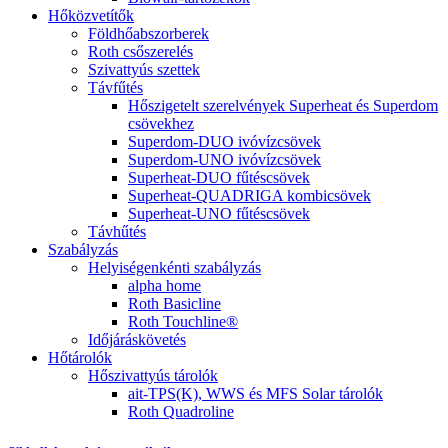
Hőközvetítők
Földhőabszorberek
Roth csőszerelés
Szivattyús szettek
Távfűtés
Hőszigetelt szerelvények Superheat és Superdom
csövekhez
Superdom-DUO ivóvízcsövek
Superdom-UNO ivóvízcsövek
Superheat-DUO fűtéscsövek
Superheat-QUADRIGA kombicsövek
Superheat-UNO fűtéscsövek
Távhűtés
Szabályzás
Helyiségenkénti szabályzás
alpha home
Roth Basicline
Roth Touchline®
Időjáráskövetés
Hőtárolók
Hőszivattyús tárolók
ait-TPS(K), WWS és MFS Solar tárolók
Roth Quadroline