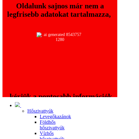
Oldalunk sajnos már nem a
legfrisebb adatokat tartalmazza,
kérjük a pontosabb információk
érdekében keressék fel a
Hőszivattyúk
oldalt!
www.thermo.hu
Levegőkazánok
Földhős
hőszivattyúk
Vízhős
hőszivattyúk