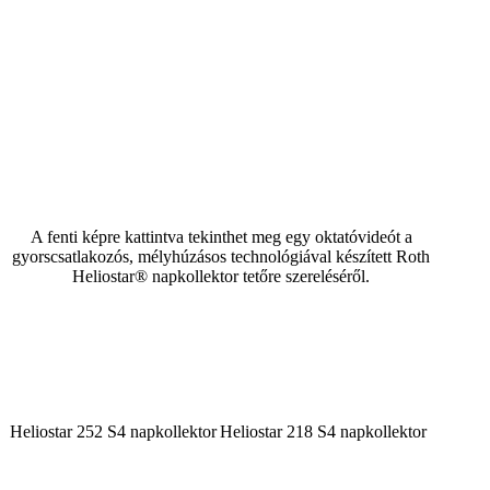
A fenti képre kattintva tekinthet meg egy oktatóvideót a
gyorscsatlakozós, mélyhúzásos technológiával készített Roth
Heliostar® napkollektor tetőre szereléséről.
Heliostar 252 S4 napkollektor
Heliostar 218 S4 napkollektor