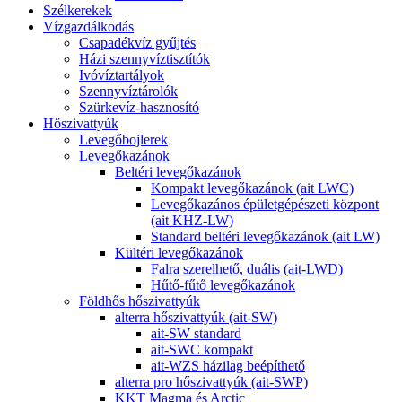
Szélkerekek
Vízgazdálkodás
Csapadékvíz gyűjtés
Házi szennyvíztisztítók
Ivóvíztartályok
Szennyvíztárolók
Szürkevíz-hasznosító
Hőszivattyúk
Levegőbojlerek
Levegőkazánok
Beltéri levegőkazánok
Kompakt levegőkazánok (ait LWC)
Levegőkazános épületgépészeti központ
(ait KHZ-LW)
Standard beltéri levegőkazánok (ait LW)
Kültéri levegőkazánok
Falra szerelhető, duális (ait-LWD)
Hűtő-fűtő levegőkazánok
Földhős hőszivattyúk
alterra hőszivattyúk (ait-SW)
ait-SW standard
ait-SWC kompakt
ait-WZS házilag beépíthető
alterra pro hőszivattyúk (ait-SWP)
KKT Magma és Arctic