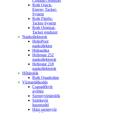
Compact rendszer
Roth Quick-
Energy Tacker-
System
Roth Flipfix-
Tacker-System
Roth Original-
Tacker rendszer
Napkollektorok
HelioPool
napkollektor
Hidraulika
Heliostar 252
napkollektorok
Heliostar 218
napkollektorok
Hőtárolók
Roth Quadroline
Vízgazdálkodás
Csapadékvíz
gyűjtés
Szennyvíztárolók
Szürkevíz
hasznosító
Házi szennyvíz