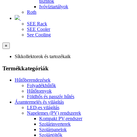
tisztítók
Ivóvíztartályok
Roth
SEE Rack
SEE Cooler
See Cooling
≡
Síkkollektorok és tartozékaik
Termékkategóriák
Hűtőberendezések
Folyadékhűtők
Hűtőtornyok
Földhős és passzív hűtés
Áramtermelés és világítás
LED-es világítás
Napelemes (PV) rendszerek
Kompakt PV-rendszer
Szolárinverterek
Szolárpanelok
Szolártöltők