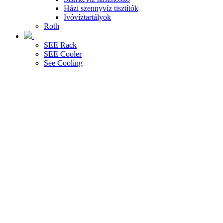
Házi szennyvíz tisztítók
Ivóvíztartályok
Roth
SEE Rack
SEE Cooler
See Cooling