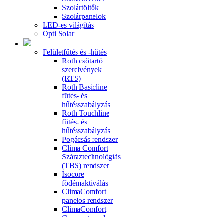
Szolártöltők
Szolárpanelok
LED-es világítás
Opti Solar
Felületfűtés és -hűtés
Roth csőtartó
szerelvények
(RTS)
Roth Basicline
fűtés- és
hűtésszabályzás
Roth Touchline
fűtés- és
hűtésszabályzás
Pogácsás rendszer
Clima Comfort
Száraztechnológiás
(TBS) rendszer
Isocore
födémaktiválás
ClimaComfort
panelos rendszer
ClimaComfort