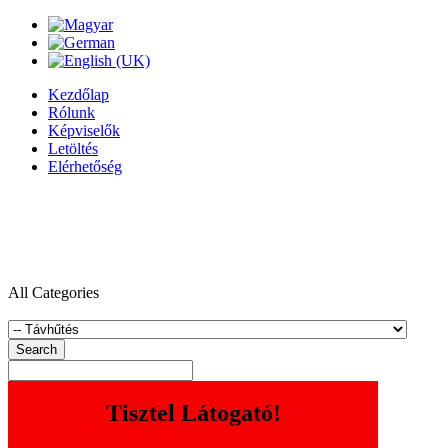
Kezdőlap
Rólunk
Képviselők
Letöltés
Elérhetőség
All Categories
Search
Tisztel Látogató!