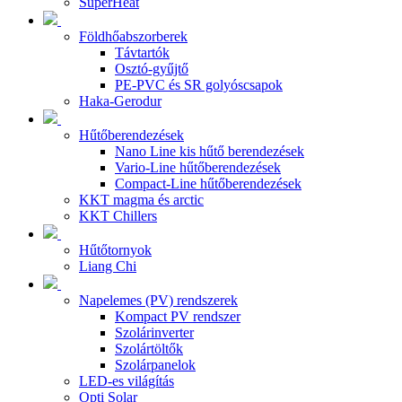
SuperHeat
Földhőabszorberek
Távtartók
Osztó-gyűjtő
PE-PVC és SR golyóscsapok
Haka-Gerodur
Hűtőberendezések
Nano Line kis hűtő berendezések
Vario-Line hűtőberendezések
Compact-Line hűtőberendezések
KKT magma és arctic
KKT Chillers
Hűtőtornyok
Liang Chi
Napelemes (PV) rendszerek
Kompact PV rendszer
Szolárinverter
Szolártöltők
Szolárpanelok
LED-es világítás
Opti Solar