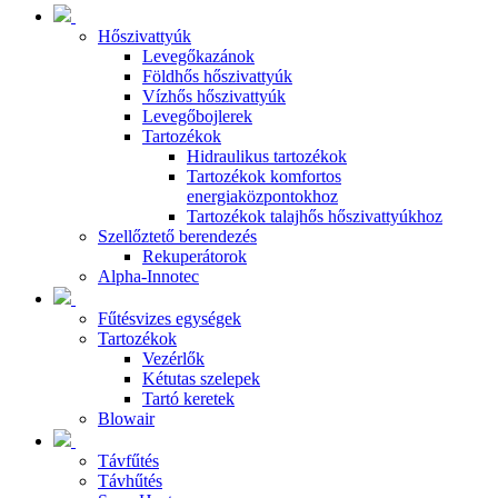
Hőszivattyúk
Levegőkazánok
Földhős hőszivattyúk
Vízhős hőszivattyúk
Levegőbojlerek
Tartozékok
Hidraulikus tartozékok
Tartozékok komfortos
energiaközpontokhoz
Tartozékok talajhős hőszivattyúkhoz
Szellőztető berendezés
Rekuperátorok
Alpha-Innotec
Fűtésvizes egységek
Tartozékok
Vezérlők
Kétutas szelepek
Tartó keretek
Blowair
Távfűtés
Távhűtés