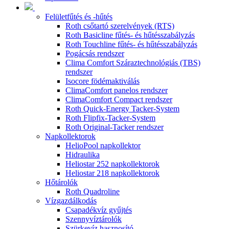
Felületfűtés és -hűtés
Roth csőtartó szerelvények (RTS)
Roth Basicline fűtés- és hűtésszabályzás
Roth Touchline fűtés- és hűtésszabályzás
Pogácsás rendszer
Clima Comfort Száraztechnológiás (TBS)
rendszer
Isocore födémaktiválás
ClimaComfort panelos rendszer
ClimaComfort Compact rendszer
Roth Quick-Energy Tacker-System
Roth Flipfix-Tacker-System
Roth Original-Tacker rendszer
Napkollektorok
HelioPool napkollektor
Hidraulika
Heliostar 252 napkollektorok
Heliostar 218 napkollektorok
Hőtárolók
Roth Quadroline
Vízgazdálkodás
Csapadékvíz gyűjtés
Szennyvíztárolók
Szürkevíz hasznosító