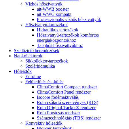
Vízhős hőszivattyúk
ait-WWB booster
ait-WWC kompakt
Professzionális vízhős hőszivattyúk
Hőszivattyú-tartozékok
Hidraulikus tartozékok
Hőszivattyú-tartozékok komfortos
energiaközpontokhoz
Talajhős hőszivattyúkhoz
Szellőztető berendezések
Napkollektorok
Síkkollektor-tartozékok
Szolárhidraulika
Hőleadók
Euroline
Felületfűtés és -hűtés
ClimaComfort Compact rendszer
ClimaComfort Panel rendszer
Isocore födémaktiválás
Roth csőtartó szerelvények (RTS)
Roth Original-Tacker® rendszer
Roth Pogácsás rendszer
Száraztechnológiás (TBS) rendszer
Konvektív hőleadók
Blowair-tartozékok