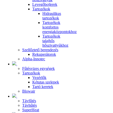
Levegőbojlerek
Tartozékok
Hidraulikus
tartozékok
Tartozékok
komfortos
energiaközpontokhoz
Tartozékok
talajhős
hőszivattyúkhoz
Szellőztető berendezés
Rekuperátorok
Alpha-Innotec
Fűtésvizes egységek
Tartozékok
Vezérlők
Kétutas szelepek
Tartó keretek
Blowair
Távfűtés
Távhűtés
SuperHeat