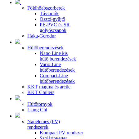
Földhőabszorberek
Távtartók
Osztó-gyűjtő
PE-PVC és SR
golyóscsapok
Haka-Gerodur
Hűtőberendezések
Nano Line kis
hűtő berendezések
Vario-Line
hűtőberendezések
Compact-Line
hűtőberendezések
KKT magma és arctic
KKT Chillers
Hűtőtornyok
Liang Chi
Napelemes (PV)
rendszerek
Kompact PV rendszer
Szolárinverter