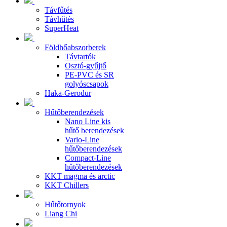
Távfűtés
Távhűtés
SuperHeat
Földhőabszorberek
Távtartók
Osztó-gyűjtő
PE-PVC és SR
golyóscsapok
Haka-Gerodur
Hűtőberendezések
Nano Line kis
hűtő berendezések
Vario-Line
hűtőberendezések
Compact-Line
hűtőberendezések
KKT magma és arctic
KKT Chillers
Hűtőtornyok
Liang Chi