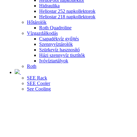
HelioPool napkollektor
Hidraulika
Heliostar 252 napkollektorok
Heliostar 218 napkollektorok
Hőtárolók
Roth Quadroline
Vízgazdálkodás
Csapadékvíz gyűjtés
Szennyvíztárolók
Szürkevíz hasznosító
Házi szennyvíz tisztítók
Ivóvíztartályok
Roth
SEE Rack
SEE Cooler
See Cooling