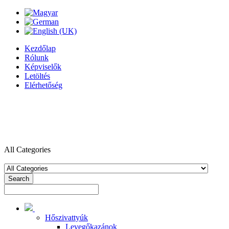
Kezdőlap
Rólunk
Képviselők
Letöltés
Elérhetőség
All Categories
Search
Hőszivattyúk
Levegőkazánok