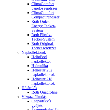
ClimaComfort
panelos rendszer
ClimaComfort
Compact rendszer
Roth Quick-
Energy Tacker-
System
Roth Flipfix-
Tacker-System
Roth Original-
Tacker rendszer
Napkollektorok
HelioPool
napkollektor
Hidraulika
Heliostar 252
napkollektorok
Heliostar 218
napkollektorok
Hőtárolók
Roth Quadroline
Vízgazdálkodás
Csapadékvíz
gyűjtés
Szennyvíztárolók