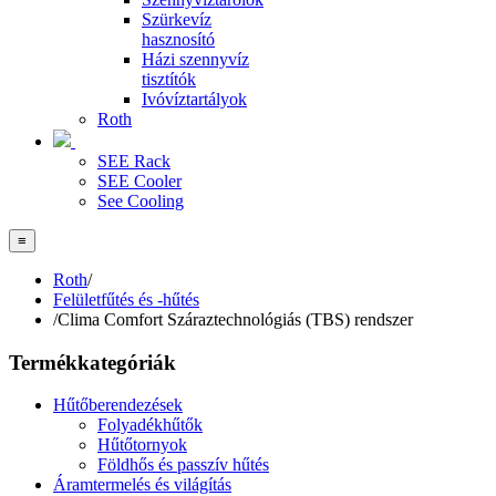
Szürkevíz
hasznosító
Házi szennyvíz
tisztítók
Ivóvíztartályok
Roth
SEE Rack
SEE Cooler
See Cooling
≡
Roth
/
Felületfűtés és -hűtés
/
Clima Comfort Száraztechnológiás (TBS) rendszer
Termékkategóriák
Hűtőberendezések
Folyadékhűtők
Hűtőtornyok
Földhős és passzív hűtés
Áramtermelés és világítás