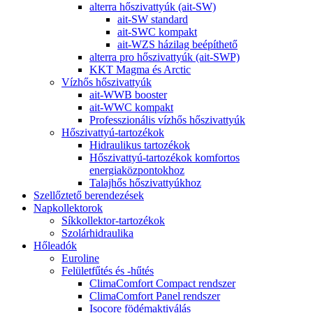
alterra hőszivattyúk (ait-SW)
ait-SW standard
ait-SWC kompakt
ait-WZS házilag beépíthető
alterra pro hőszivattyúk (ait-SWP)
KKT Magma és Arctic
Vízhős hőszivattyúk
ait-WWB booster
ait-WWC kompakt
Professzionális vízhős hőszivattyúk
Hőszivattyú-tartozékok
Hidraulikus tartozékok
Hőszivattyú-tartozékok komfortos
energiaközpontokhoz
Talajhős hőszivattyúkhoz
Szellőztető berendezések
Napkollektorok
Síkkollektor-tartozékok
Szolárhidraulika
Hőleadók
Euroline
Felületfűtés és -hűtés
ClimaComfort Compact rendszer
ClimaComfort Panel rendszer
Isocore födémaktiválás