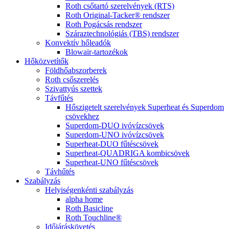
Roth csőtartó szerelvények (RTS)
Roth Original-Tacker® rendszer
Roth Pogácsás rendszer
Száraztechnológiás (TBS) rendszer
Konvektív hőleadók
Blowair-tartozékok
Hőközvetítők
Földhőabszorberek
Roth csőszerelés
Szivattyús szettek
Távfűtés
Hőszigetelt szerelvények Superheat és Superdom
csövekhez
Superdom-DUO ivóvízcsövek
Superdom-UNO ivóvízcsövek
Superheat-DUO fűtéscsövek
Superheat-QUADRIGA kombicsövek
Superheat-UNO fűtéscsövek
Távhűtés
Szabályzás
Helyiségenkénti szabályzás
alpha home
Roth Basicline
Roth Touchline®
Időjáráskövetés