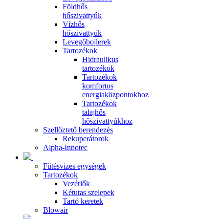
Földhős
hőszivattyúk
Vízhős
hőszivattyúk
Levegőbojlerek
Tartozékok
Hidraulikus
tartozékok
Tartozékok
komfortos
energiaközpontokhoz
Tartozékok
talajhős
hőszivattyúkhoz
Szellőztető berendezés
Rekuperátorok
Alpha-Innotec
Fűtésvizes egységek
Tartozékok
Vezérlők
Kétutas szelepek
Tartó keretek
Blowair