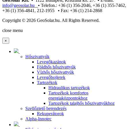
GeoSolar Kft. •
1122 Budapest, Krisztina krt. 27.
•
E-mail:
info@geosolar.hu
•
Telefon.: +36 (1) 356-2046, +36 (1) 355-7462,
+36 (1) 356-4841, 212-1955
•
Fax: +36 (1) 214-2868
Copyright © 2026 GeoSolar.hu. All Rights Reserved.
Joomla! 3 Templates
close menu
×
Hőszivattyúk
Levegőkazánok
Földhős hőszivattyúk
Vízhős hőszivattyúk
Levegőbojlerek
Tartozékok
Hidraulikus tartozékok
Tartozékok komfortos
energiaközpontokhoz
Tartozékok talajhős hőszivattyúkhoz
Szellőztető berendezés
Rekuperátorok
Alpha-Innotec