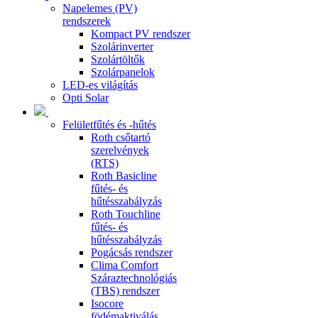
Napelemes (PV)
rendszerek
Kompact PV rendszer
Szolárinverter
Szolártöltők
Szolárpanelok
LED-es világítás
Opti Solar
Felületfűtés és -hűtés
Roth csőtartó
szerelvények
(RTS)
Roth Basicline
fűtés- és
hűtésszabályzás
Roth Touchline
fűtés- és
hűtésszabályzás
Pogácsás rendszer
Clima Comfort
Száraztechnológiás
(TBS) rendszer
Isocore
födémaktiválás