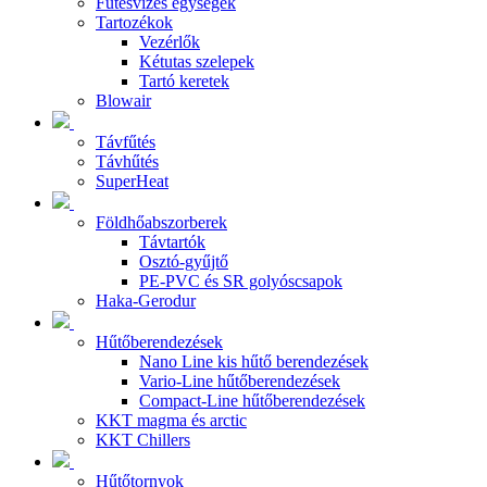
Fűtésvizes egységek
Tartozékok
Vezérlők
Kétutas szelepek
Tartó keretek
Blowair
Távfűtés
Távhűtés
SuperHeat
Földhőabszorberek
Távtartók
Osztó-gyűjtő
PE-PVC és SR golyóscsapok
Haka-Gerodur
Hűtőberendezések
Nano Line kis hűtő berendezések
Vario-Line hűtőberendezések
Compact-Line hűtőberendezések
KKT magma és arctic
KKT Chillers
Hűtőtornyok