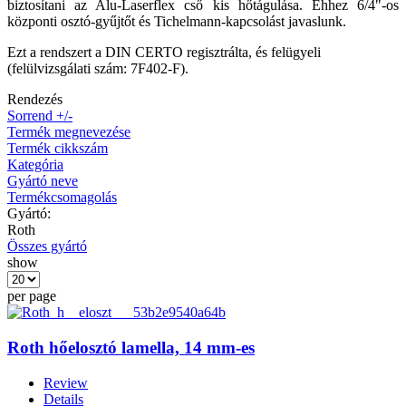
biztosítani az Alu-Laserflex cső kis hőtágulása. Ehhez 6/4"-os
központi osztó-gyűjtőt és Tichelmann-kapcsolást javaslunk.
Ezt a rendszert a DIN CERTO regisztrálta, és felügyeli
(felülvizsgálati szám: 7F402-F).
Rendezés
Sorrend +/-
Termék megnevezése
Termék cikkszám
Kategória
Gyártó neve
Termékcsomagolás
Gyártó:
Roth
Összes gyártó
show
per page
Roth hőelosztó lamella, 14 mm-es
Review
Details