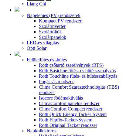
Liang Chi
Napelemes (PV) rendszerek
Kompact PV rendszer
Szolárinverter
Szolártöltők
Szolárpanelok
LED-es világítás
Opti Solar
Felületfűtés és -hűtés
Roth csőtartó szerelvények (RTS)
Roth Basicline fűtés- és hűtésszabályzás
Roth Touchline fűtés- és hűtésszabályzás
Pogácsás rendszer
Clima Comfort Száraztechnológiás (TBS)
rendszer
Isocore födémaktiválás
ClimaComfort panelos rendszer
ClimaComfort Compact rendszer
Roth Quick-Energy Tacker-System
Roth Flipfix-Tacker-System
Roth Original-Tacker rendszer
Napkollektorok