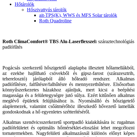
Hőtárolók
Hőszivattyús tárolók
ait-TPS(K), WWS és MFS Solar tárolók
Roth Quadroline
Roth ClimaComfort® TBS Alu-Laserflexszel:
száraztechnológiás
padlófűtés
Pogácsás szerkezetű hőszigetelő alaplapba illesztett hőlamellákból,
az ezekbe hajlítható csövekből és gipsz-farost (szárazesztrih,
teherelosztó) járólapból álló hőleadó rendszer. Alkalmas
padlófűtésre, falfűtésre/falhűtésre és mennyezethűtésre. Elsősorban
könnyűszerkezetes házakhoz ajánljuk, mert kicsi a beépítési
magassága és a felületegységre jutó súlya. Ezért kitűnően alkalmas
meglévő épületek felújításához is. Nyomásálló és hőszigetelő
alaplemezek, valamint csőátmérőhöz illeszkedő hővezető lamellák
gondoskodnak a hő egyenletes szétterítéséről.
Alkalmas szendvicsszerkezetű sportpadló kialakítására is: rugalmas
padlófelületet és optimális hőmérséklet-eloszlást lehet megcélozni
tornatermekben. Nagyfelületi alkalmazásnál különös előnyt képes