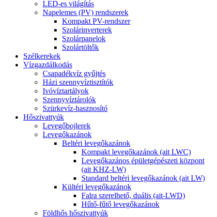
LED-es világítás
Napelemes (PV) rendszerek
Kompakt PV-rendszer
Szolárinverterek
Szolárpanelok
Szolártöltők
Szélkerekek
Vízgazdálkodás
Csapadékvíz gyűjtés
Házi szennyvíztisztítók
Ivóvíztartályok
Szennyvíztárolók
Szürkevíz-hasznosító
Hőszivattyúk
Levegőbojlerek
Levegőkazánok
Beltéri levegőkazánok
Kompakt levegőkazánok (ait LWC)
Levegőkazános épületgépészeti központ
(ait KHZ-LW)
Standard beltéri levegőkazánok (ait LW)
Kültéri levegőkazánok
Falra szerelhető, duális (ait-LWD)
Hűtő-fűtő levegőkazánok
Földhős hőszivattyúk