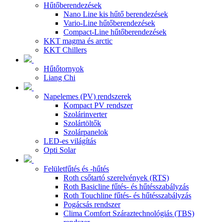
Hűtőberendezések
Nano Line kis hűtő berendezések
Vario-Line hűtőberendezések
Compact-Line hűtőberendezések
KKT magma és arctic
KKT Chillers
Hűtőtornyok
Liang Chi
Napelemes (PV) rendszerek
Kompact PV rendszer
Szolárinverter
Szolártöltők
Szolárpanelok
LED-es világítás
Opti Solar
Felületfűtés és -hűtés
Roth csőtartó szerelvények (RTS)
Roth Basicline fűtés- és hűtésszabályzás
Roth Touchline fűtés- és hűtésszabályzás
Pogácsás rendszer
Clima Comfort Száraztechnológiás (TBS)