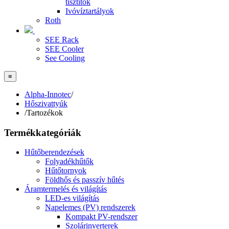
tisztítók
Ivóvíztartályok
Roth
SEE Rack
SEE Cooler
See Cooling
≡
Alpha-Innotec
/
Hőszivattyúk
/
Tartozékok
Termékkategóriák
Hűtőberendezések
Folyadékhűtők
Hűtőtornyok
Földhős és passzív hűtés
Áramtermelés és világítás
LED-es világítás
Napelemes (PV) rendszerek
Kompakt PV-rendszer
Szolárinverterek