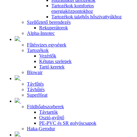
Hidraulikus tartozékok
Tartozékok komfortos
energiaközpontokhoz
Tartozékok talajhős hőszivattyúkhoz
Szellőztető berendezés
Rekuperátorok
Alpha-Innotec
Fűtésvizes egységek
Tartozékok
Vezérlők
Kétutas szelepek
Tartó keretek
Blowair
Távfűtés
Távhűtés
SuperHeat
Földhőabszorberek
Távtartók
Osztó-gyűjtő
PE-PVC és SR golyóscsapok
Haka-Gerodur