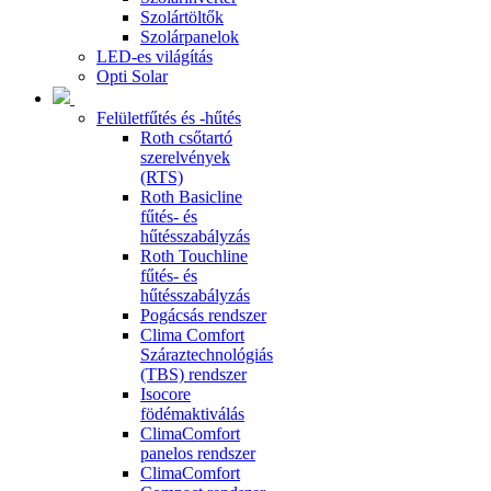
Szolártöltők
Szolárpanelok
LED-es világítás
Opti Solar
Felületfűtés és -hűtés
Roth csőtartó
szerelvények
(RTS)
Roth Basicline
fűtés- és
hűtésszabályzás
Roth Touchline
fűtés- és
hűtésszabályzás
Pogácsás rendszer
Clima Comfort
Száraztechnológiás
(TBS) rendszer
Isocore
födémaktiválás
ClimaComfort
panelos rendszer
ClimaComfort