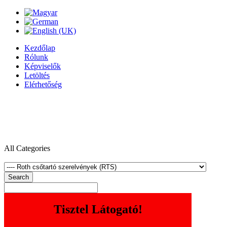
Kezdőlap
Rólunk
Képviselők
Letöltés
Elérhetőség
All Categories
Search
Tisztel Látogató!