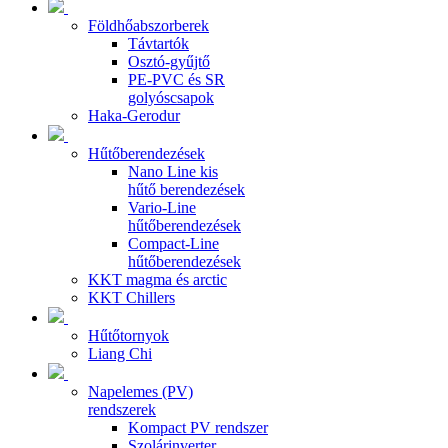
Földhőabszorberek
Távtartók
Osztó-gyűjtő
PE-PVC és SR
golyóscsapok
Haka-Gerodur
Hűtőberendezések
Nano Line kis
hűtő berendezések
Vario-Line
hűtőberendezések
Compact-Line
hűtőberendezések
KKT magma és arctic
KKT Chillers
Hűtőtornyok
Liang Chi
Napelemes (PV)
rendszerek
Kompact PV rendszer
Szolárinverter