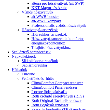
alterra pro hőszivattyúk (ait-SWP)
KKT Magma és Arctic
Vízhős hőszivattyúk
ait-WWB booster
ait-WWC kompakt
Professzionális vízhős hőszivattyúk
Hőszivattyú-tartozékok
Hidraulikus tartozékok
Hőszivattyú-tartozékok komfortos
energiaközpontokhoz
Talajhős hőszivattyúkhoz
Szellőztető berendezések
Napkollektorok
Síkkollektor-tartozékok
Szolárhidraulika
Hőleadók
Euroline
Felületfűtés és -hűtés
ClimaComfort Compact rendszer
ClimaComfort Panel rendszer
Isocore födémaktiválás
Roth csőtartó szerelvények (RTS)
Roth Original-Tacker® rendszer
Roth Pogácsás rendszer
Száraztechnológiás (TBS) rendszer