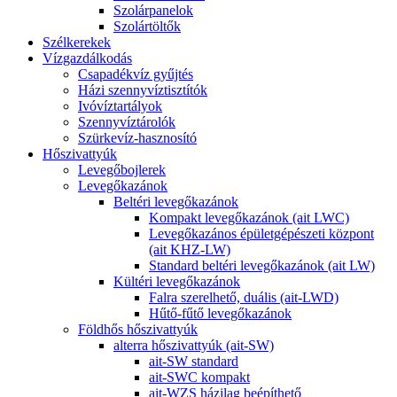
Szolárpanelok
Szolártöltők
Szélkerekek
Vízgazdálkodás
Csapadékvíz gyűjtés
Házi szennyvíztisztítók
Ivóvíztartályok
Szennyvíztárolók
Szürkevíz-hasznosító
Hőszivattyúk
Levegőbojlerek
Levegőkazánok
Beltéri levegőkazánok
Kompakt levegőkazánok (ait LWC)
Levegőkazános épületgépészeti központ
(ait KHZ-LW)
Standard beltéri levegőkazánok (ait LW)
Kültéri levegőkazánok
Falra szerelhető, duális (ait-LWD)
Hűtő-fűtő levegőkazánok
Földhős hőszivattyúk
alterra hőszivattyúk (ait-SW)
ait-SW standard
ait-SWC kompakt
ait-WZS házilag beépíthető