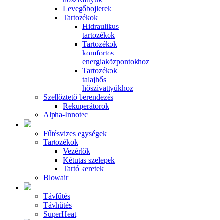
Levegőbojlerek
Tartozékok
Hidraulikus
tartozékok
Tartozékok
komfortos
energiaközpontokhoz
Tartozékok
talajhős
hőszivattyúkhoz
Szellőztető berendezés
Rekuperátorok
Alpha-Innotec
Fűtésvizes egységek
Tartozékok
Vezérlők
Kétutas szelepek
Tartó keretek
Blowair
Távfűtés
Távhűtés
SuperHeat