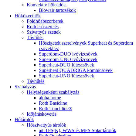
Konvektív hőleadók
Blowair-tartozékok
Hőközvetítők
Földhőabszorberek
Roth csőszerelés
Szivattyús szettek
Távfűtés
Hőszigetelt szerelvények Superheat és Superdom
csövekhez
Superdom-DUO ivóvízcsövek
Superdom-UNO ivóvízcsövek
Superheat-DUO fűtéscsövek
Superheat-QUADRIGA kombicsövek
Superheat-UNO fűtéscsövek
Távhűtés
Szabályzás
Helyiségenkénti szabályzás
alpha home
Roth Basicline
Roth Touchline®
Időjáráskövetés
Hőtárolók
Hőszivattyús tárolók
ait-TPS(K), WWS és MFS Solar tárolók
Roth Quadroline