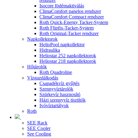
rendszer
Isocore födémaktiválás
ClimaComfort panelos rendszer
ClimaComfort Compact rendszer
Roth Quick-Energy Tacker-System
Roth Flipfix-Tacker-System
Roth Original-Tacker rendszer
Napkollektorok
HelioPool napkollektor
Hidraulika
Heliostar 252 napkollektorok
Heliostar 218 napkollektorok
Hőtárolók
Roth Quadroline
Vízgazdálkodás
Csapadékvíz gyűjtés
Szennyvíztárolók
Szürkevíz hasznosító
Házi szennyvíz tisztítók
Ivóvíztartályok
Roth
SEE Rack
SEE Cooler
See Cooling