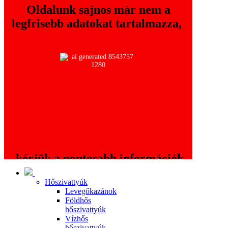
Oldalunk sajnos már nem a
legfrisebb adatokat tartalmazza,
kérjük a pontosabb információk
érdekében keressék fel a
Hőszivattyúk
oldalt!
www.thermo.hu
Levegőkazánok
Földhős
hőszivattyúk
Vízhős
hőszivattyúk