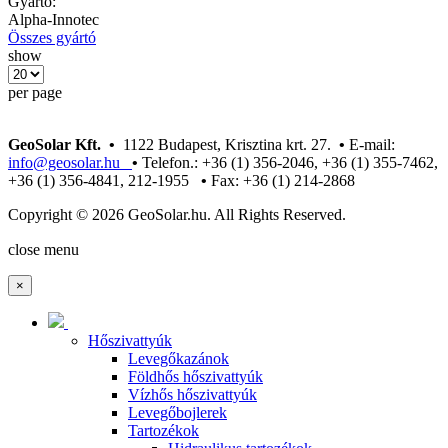
Gyártó:
Alpha-Innotec
Összes gyártó
show
per page
GeoSolar Kft. •
1122 Budapest, Krisztina krt. 27.
•
E-mail:
info@geosolar.hu
•
Telefon.: +36 (1) 356-2046, +36 (1) 355-7462,
+36 (1) 356-4841, 212-1955
•
Fax: +36 (1) 214-2868
Copyright © 2026 GeoSolar.hu. All Rights Reserved.
Joomla! 3 Templates
close menu
×
Hőszivattyúk
Levegőkazánok
Földhős hőszivattyúk
Vízhős hőszivattyúk
Levegőbojlerek
Tartozékok