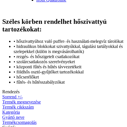
Széles körben rendelhet hőszivattyú
tartozékokat:
• hőszivattyúhoz való puffer- és használati-melegvíz tárolókat
• hidraulikus blokkokat szivattyúkkal, tágulási tartályokkal és
szelepekkel (külön is megvásárolhatók)
• rezgés- és hőszigetelt csatlakozókat
• szolárcsatlakozós szerelvényeket
• központi fűtés és hűtés távvezetékeit
• földhős osztó-gyűjtőket tartozékokkal
• hőcserélőket
• fűtés- és hűtésszabályzókat
Rendezés
Sorrend +/-
Termék megnevezése
Termék cikkszám
Kategória
Gyártó neve
Termékcsomagolás