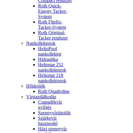
Compact rendszer
Roth Quick-
Energy Tacker-
System
Roth Flipfix-
Tacker-System
Roth Original-
Tacker rendszer
Napkollektorok
HelioPool
napkollektor
Hidraulika
Heliostar 252
napkollektorok
Heliostar 218
napkollektorok
Hőtárolók
Roth Quadroline
Vízgazdálkodás
Csapadékvíz
gyűjtés
Szennyvíztárolók
Szürkevíz
hasznosító
Házi szennyvíz