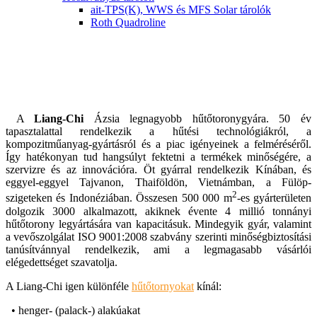
ait-TPS(K), WWS és MFS Solar tárolók
Roth Quadroline
A
Liang-Chi
Ázsia legnagyobb hűtőtoronygyára. 50 év
tapasztalattal rendelkezik a hűtési technológiákról, a
kompozitműanyag-gyártásról és a piac igényeinek a felméréséről.
Így hatékonyan tud hangsúlyt fektetni a termékek minőségére, a
szervizre és az innovációra. Öt gyárral rendelkezik Kínában, és
eggyel-eggyel Tajvanon, Thaiföldön, Vietnámban, a Fülöp-
2
szigeteken és Indonéziában. Összesen 500 000 m
-es gyárterületen
dolgozik 3000 alkalmazott, akiknek évente 4 millió tonnányi
hűtőtorony legyártására van kapacitásuk. Mindegyik gyár, valamint
a vevőszolgálat ISO 9001:2008 szabvány szerinti minőségbiztosítási
tanúsítvánnyal rendelkezik, ami a legmagasabb vásárlói
elégedettséget szavatolja.
A Liang-Chi igen különféle
hűtőtornyokat
kínál:
• henger- (palack-) alakúakat