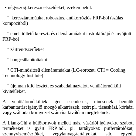
• négyszög-kereszmetszetűeket, ezeken belül:
° keresztáramúakat robosztus, antikorróziós FRP-ből (szálas
kompozitból)
° emelt töltetű kereszt- és ellenáramúakat fastruktúrájú és nyújtott
FRP-ből
° zártrendszerűeket
° hangcsillapítottakat
° CTI-minősítésű ellenáramúakat (LC-sorozat; CTI = Cooling
Technology Institute)
° újonnan kifejlesztett és szabadalmaztatott ventilátornélküli
kivitelűeket.
A ventilátornélküliek igen csendesek, nincsenek bennük
karbantartást igénylő mozgó alkatrészek, ezért pl. társasházi, kórházi
vagy szállodai környezet számára kiválóan megfelelnek.
A Liang-Chi a hűtőtornyok mellett más, vásárlói igényekre szabott
termékeket is gyárt FRP-ből, pl. tartályokat: puffertárolókat,
szennyvízemésztőket, vegyianyag-tartályokat, stb. egyedi