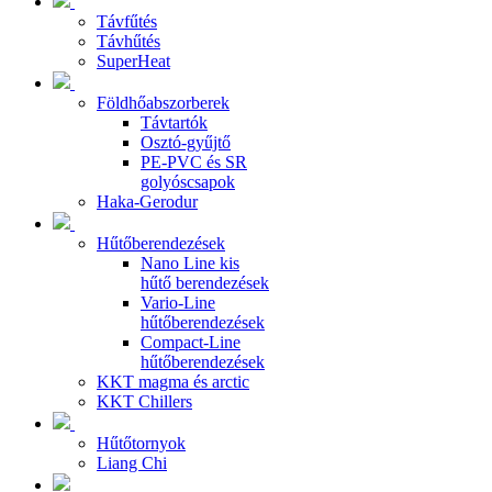
Távfűtés
Távhűtés
SuperHeat
Földhőabszorberek
Távtartók
Osztó-gyűjtő
PE-PVC és SR
golyóscsapok
Haka-Gerodur
Hűtőberendezések
Nano Line kis
hűtő berendezések
Vario-Line
hűtőberendezések
Compact-Line
hűtőberendezések
KKT magma és arctic
KKT Chillers
Hűtőtornyok
Liang Chi