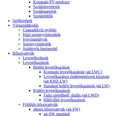
Kompakt PV-rendszer
Szolárinverterek
Szolárpanelok
Szolártöltők
Szélkerekek
Vízgazdálkodás
Csapadékvíz gyűjtés
Házi szennyvíztisztítók
Ivóvíztartályok
Szennyvíztárolók
Szürkevíz-hasznosító
Hőszivattyúk
Levegőbojlerek
Levegőkazánok
Beltéri levegőkazánok
Kompakt levegőkazánok (ait LWC)
Levegőkazános épületgépészeti központ
(ait KHZ-LW)
Standard beltéri levegőkazánok (ait LW)
Kültéri levegőkazánok
Falra szerelhető, duális (ait-LWD)
Hűtő-fűtő levegőkazánok
Földhős hőszivattyúk
alterra hőszivattyúk (ait-SW)
ait-SW standard