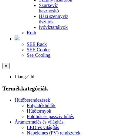
Szürkevíz
hasznosító
Házi szennyvíz
tisztítók
Ivóvíztartályok
Roth
SEE Rack
SEE Cooler
See Cooling
≡
Liang-Chi
Termékkategóriák
Hűtőberendezések
Folyadékhűtők
Hűtőtornyok
Földhős és passzív hűtés
Áramtermelés és világítás
LED-es világítás
Napelemes (PV) rendszerek