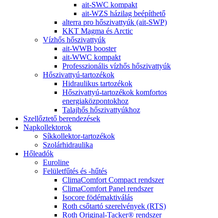
ait-SWC kompakt
ait-WZS házilag beépíthető
alterra pro hőszivattyúk (ait-SWP)
KKT Magma és Arctic
Vízhős hőszivattyúk
ait-WWB booster
ait-WWC kompakt
Professzionális vízhős hőszivattyúk
Hőszivattyú-tartozékok
Hidraulikus tartozékok
Hőszivattyú-tartozékok komfortos
energiaközpontokhoz
Talajhős hőszivattyúkhoz
Szellőztető berendezések
Napkollektorok
Síkkollektor-tartozékok
Szolárhidraulika
Hőleadók
Euroline
Felületfűtés és -hűtés
ClimaComfort Compact rendszer
ClimaComfort Panel rendszer
Isocore födémaktiválás
Roth csőtartó szerelvények (RTS)
Roth Original-Tacker® rendszer