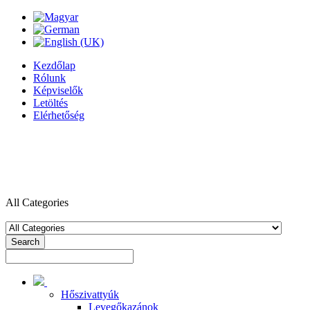
Kezdőlap
Rólunk
Képviselők
Letöltés
Elérhetőség
All Categories
Search
Hőszivattyúk
Levegőkazánok