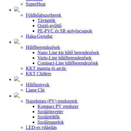
SuperHeat
Földhőabszorberek
Távtartók
Osztó-gyűjtő
PE-PVC és SR golyóscsapok
Haka-Gerodur
Hűtőberendezések
Nano Line kis hűtő berendezések
Vario-Line hűtőberendezések
Compact-Line hűtőberendezések
KKT magma és arctic
KKT Chillers
Hűtőtornyok
Liang Chi
Napelemes (PV) rendszerek
Kompact PV rendszer
Szolárinverter
Szolártöltők
Szolárpanelok
LED-es világítás