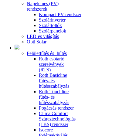
Napelemes (PV)
rendszerek
Kompact PV rendszer
Szolárinverter
Szolártöltők
Szolárpanelok
LED-es világítás
Opti Solar
Felületfűtés és -hűtés
Roth csőtartó
szerelvények
(RTS)
Roth Basicline
fűtés- és
hűtésszabályzás
Roth Touchline
fűtés- és
hűtésszabályzás
Pogácsás rendszer
Clima Comfort
Száraztechnológiás
(TBS) rendszer
Isocore
födémaktiválás