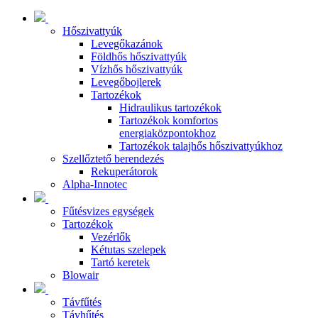
Hőszivattyúk
Levegőkazánok
Földhős hőszivattyúk
Vízhős hőszivattyúk
Levegőbojlerek
Tartozékok
Hidraulikus tartozékok
Tartozékok komfortos
energiaközpontokhoz
Tartozékok talajhős hőszivattyúkhoz
Szellőztető berendezés
Rekuperátorok
Alpha-Innotec
Fűtésvizes egységek
Tartozékok
Vezérlők
Kétutas szelepek
Tartó keretek
Blowair
Távfűtés
Távhűtés