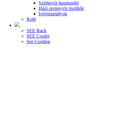
Szürkevíz hasznosító
Házi szennyvíz tisztítók
Ivóvíztartályok
Roth
SEE Rack
SEE Cooler
See Cooling