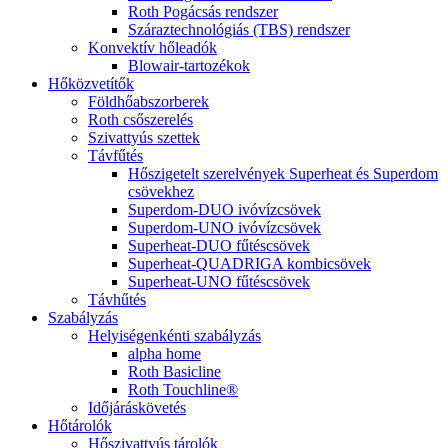
Roth Pogácsás rendszer
Száraztechnológiás (TBS) rendszer
Konvektív hőleadók
Blowair-tartozékok
Hőközvetítők
Földhőabszorberek
Roth csőszerelés
Szivattyús szettek
Távfűtés
Hőszigetelt szerelvények Superheat és Superdom
csövekhez
Superdom-DUO ivóvízcsövek
Superdom-UNO ivóvízcsövek
Superheat-DUO fűtéscsövek
Superheat-QUADRIGA kombicsövek
Superheat-UNO fűtéscsövek
Távhűtés
Szabályzás
Helyiségenkénti szabályzás
alpha home
Roth Basicline
Roth Touchline®
Időjáráskövetés
Hőtárolók
Hőszivattyús tárolók