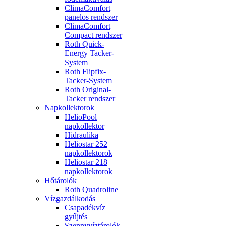
ClimaComfort
panelos rendszer
ClimaComfort
Compact rendszer
Roth Quick-
Energy Tacker-
System
Roth Flipfix-
Tacker-System
Roth Original-
Tacker rendszer
Napkollektorok
HelioPool
napkollektor
Hidraulika
Heliostar 252
napkollektorok
Heliostar 218
napkollektorok
Hőtárolók
Roth Quadroline
Vízgazdálkodás
Csapadékvíz
gyűjtés
Szennyvíztárolók