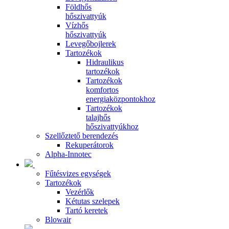
Földhős
hőszivattyúk
Vízhős
hőszivattyúk
Levegőbojlerek
Tartozékok
Hidraulikus
tartozékok
Tartozékok
komfortos
energiaközpontokhoz
Tartozékok
talajhős
hőszivattyúkhoz
Szellőztető berendezés
Rekuperátorok
Alpha-Innotec
Fűtésvizes egységek
Tartozékok
Vezérlők
Kétutas szelepek
Tartó keretek
Blowair