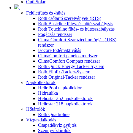
Opti Solar
Felületfűtés és -hűtés
Roth csőtartó szerelvények (RTS)
Roth Basicline fűtés- és hűtésszabályzás
Roth Touchline fűtés- és hűtésszabályzás
Pogácsás rendszer
Clima Comfort Száraztechnológiás (TBS)
rendszer
Isocore födémaktiválás
ClimaComfort panelos rendszer
ClimaComfort Compact rendszer
Roth Quick-Energy Tacker-System
Roth Flipfix-Tacker-System
Roth Original-Tacker rendszer
Napkollektorok
HelioPool napkollektor
Hidraulika
Heliostar 252 napkollektorok
Heliostar 218 napkollektorok
Hőtárolók
Roth Quadroline
Vízgazdálkodás
Csapadékvíz gyűjtés
Szennyvíztárolók