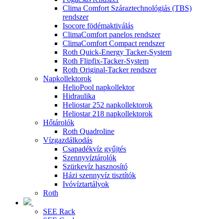
Clima Comfort Száraztechnológiás (TBS)
rendszer
Isocore födémaktiválás
ClimaComfort panelos rendszer
ClimaComfort Compact rendszer
Roth Quick-Energy Tacker-System
Roth Flipfix-Tacker-System
Roth Original-Tacker rendszer
Napkollektorok
HelioPool napkollektor
Hidraulika
Heliostar 252 napkollektorok
Heliostar 218 napkollektorok
Hőtárolók
Roth Quadroline
Vízgazdálkodás
Csapadékvíz gyűjtés
Szennyvíztárolók
Szürkevíz hasznosító
Házi szennyvíz tisztítók
Ivóvíztartályok
Roth
SEE Rack