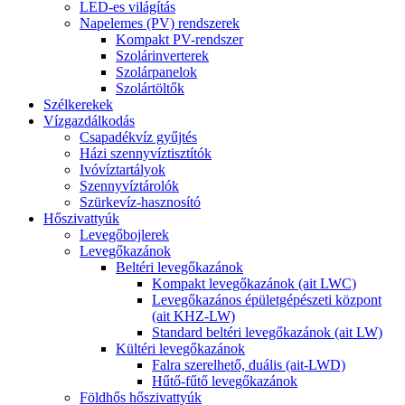
LED-es világítás
Napelemes (PV) rendszerek
Kompakt PV-rendszer
Szolárinverterek
Szolárpanelok
Szolártöltők
Szélkerekek
Vízgazdálkodás
Csapadékvíz gyűjtés
Házi szennyvíztisztítók
Ivóvíztartályok
Szennyvíztárolók
Szürkevíz-hasznosító
Hőszivattyúk
Levegőbojlerek
Levegőkazánok
Beltéri levegőkazánok
Kompakt levegőkazánok (ait LWC)
Levegőkazános épületgépészeti központ
(ait KHZ-LW)
Standard beltéri levegőkazánok (ait LW)
Kültéri levegőkazánok
Falra szerelhető, duális (ait-LWD)
Hűtő-fűtő levegőkazánok
Földhős hőszivattyúk