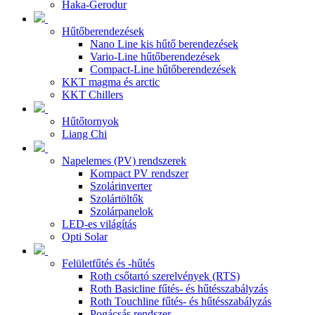
Haka-Gerodur
Hűtőberendezések
Nano Line kis hűtő berendezések
Vario-Line hűtőberendezések
Compact-Line hűtőberendezések
KKT magma és arctic
KKT Chillers
Hűtőtornyok
Liang Chi
Napelemes (PV) rendszerek
Kompact PV rendszer
Szolárinverter
Szolártöltők
Szolárpanelok
LED-es világítás
Opti Solar
Felületfűtés és -hűtés
Roth csőtartó szerelvények (RTS)
Roth Basicline fűtés- és hűtésszabályzás
Roth Touchline fűtés- és hűtésszabályzás
Pogácsás rendszer