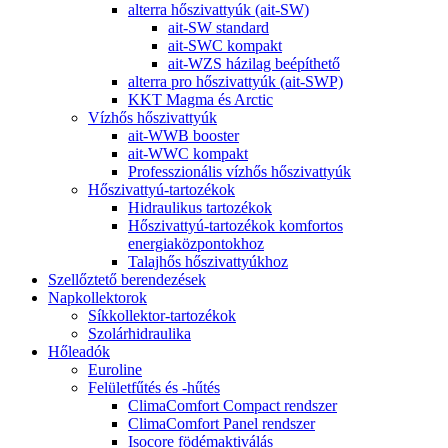
alterra hőszivattyúk (ait-SW)
ait-SW standard
ait-SWC kompakt
ait-WZS házilag beépíthető
alterra pro hőszivattyúk (ait-SWP)
KKT Magma és Arctic
Vízhős hőszivattyúk
ait-WWB booster
ait-WWC kompakt
Professzionális vízhős hőszivattyúk
Hőszivattyú-tartozékok
Hidraulikus tartozékok
Hőszivattyú-tartozékok komfortos
energiaközpontokhoz
Talajhős hőszivattyúkhoz
Szellőztető berendezések
Napkollektorok
Síkkollektor-tartozékok
Szolárhidraulika
Hőleadók
Euroline
Felületfűtés és -hűtés
ClimaComfort Compact rendszer
ClimaComfort Panel rendszer
Isocore födémaktiválás