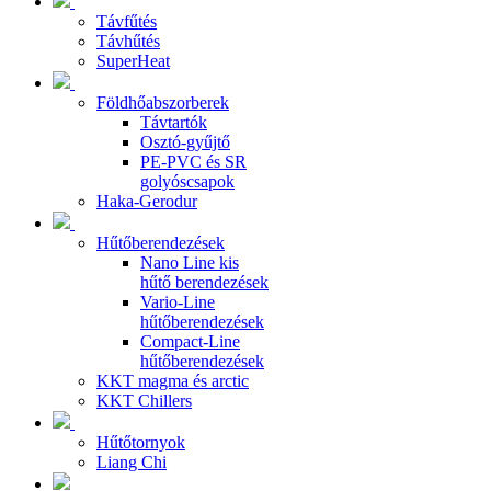
Távfűtés
Távhűtés
SuperHeat
Földhőabszorberek
Távtartók
Osztó-gyűjtő
PE-PVC és SR
golyóscsapok
Haka-Gerodur
Hűtőberendezések
Nano Line kis
hűtő berendezések
Vario-Line
hűtőberendezések
Compact-Line
hűtőberendezések
KKT magma és arctic
KKT Chillers
Hűtőtornyok
Liang Chi