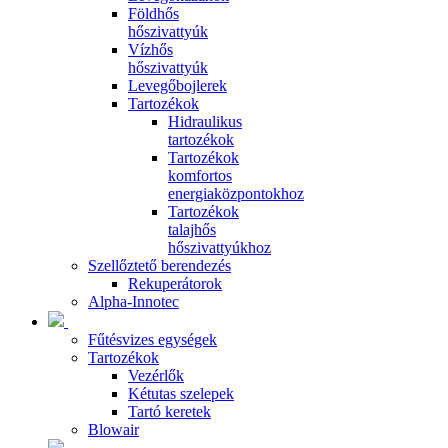
Földhős
hőszivattyúk
Vízhős
hőszivattyúk
Levegőbojlerek
Tartozékok
Hidraulikus
tartozékok
Tartozékok
komfortos
energiaközpontokhoz
Tartozékok
talajhős
hőszivattyúkhoz
Szellőztető berendezés
Rekuperátorok
Alpha-Innotec
Fűtésvizes egységek
Tartozékok
Vezérlők
Kétutas szelepek
Tartó keretek
Blowair