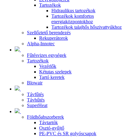
Tartozékok
Hidraulikus tartozékok
Tartozékok komfortos
energiaközpontokhoz
Tartozékok talajhős hőszivattyúkhoz
Szellőztető berendezés
Rekuperátorok
Alpha-Innotec
Fűtésvizes egységek
Tartozékok
Vezérlők
Kétutas szelepek
Tartó keretek
Blowair
Távfűtés
Távhűtés
SuperHeat
Földhőabszorberek
Távtartók
Osztó-gyűjtő
PE-PVC és SR golyóscsapok