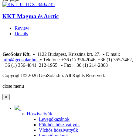
KKT Magma és Arctic
Review
Details
GeoSolar Kft. •
1122 Budapest, Krisztina krt. 27.
•
E-mail:
info@geosolar.hu
•
Telefon.: +36 (1) 356-2046, +36 (1) 355-7462,
+36 (1) 356-4841, 212-1955
•
Fax: +36 (1) 214-2868
Copyright © 2026 GeoSolar.hu. All Rights Reserved.
Joomla! 3 Templates
close menu
×
Hőszivattyúk
Levegőkazánok
Földhős hőszivattyúk
Vízhős hőszivattyúk
Levegőbojlerek