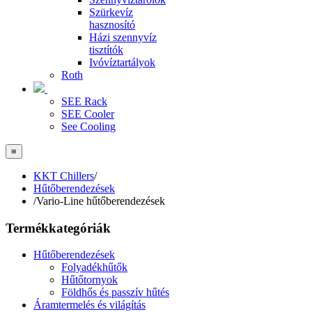
Szürkevíz
hasznosító
Házi szennyvíz
tisztítók
Ivóvíztartályok
Roth
SEE Rack
SEE Cooler
See Cooling
≡
KKT Chillers
/
Hűtőberendezések
/
Vario-Line hűtőberendezések
Termékkategóriák
Hűtőberendezések
Folyadékhűtők
Hűtőtornyok
Földhős és passzív hűtés
Áramtermelés és világítás