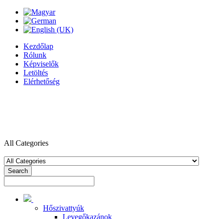
Kezdőlap
Rólunk
Képviselők
Letöltés
Elérhetőség
All Categories
Search
Hőszivattyúk
Levegőkazánok