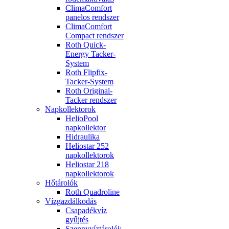
ClimaComfort
panelos rendszer
ClimaComfort
Compact rendszer
Roth Quick-
Energy Tacker-
System
Roth Flipfix-
Tacker-System
Roth Original-
Tacker rendszer
Napkollektorok
HelioPool
napkollektor
Hidraulika
Heliostar 252
napkollektorok
Heliostar 218
napkollektorok
Hőtárolók
Roth Quadroline
Vízgazdálkodás
Csapadékvíz
gyűjtés
Szennyvíztárolók