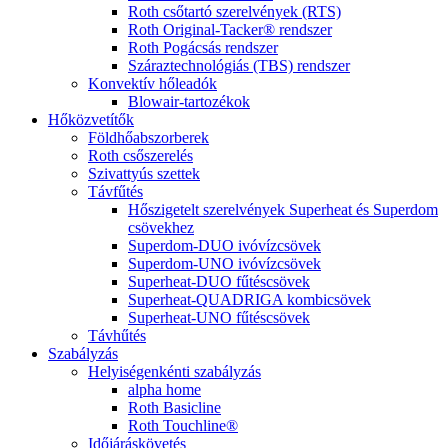
Roth csőtartó szerelvények (RTS)
Roth Original-Tacker® rendszer
Roth Pogácsás rendszer
Száraztechnológiás (TBS) rendszer
Konvektív hőleadók
Blowair-tartozékok
Hőközvetítők
Földhőabszorberek
Roth csőszerelés
Szivattyús szettek
Távfűtés
Hőszigetelt szerelvények Superheat és Superdom
csövekhez
Superdom-DUO ivóvízcsövek
Superdom-UNO ivóvízcsövek
Superheat-DUO fűtéscsövek
Superheat-QUADRIGA kombicsövek
Superheat-UNO fűtéscsövek
Távhűtés
Szabályzás
Helyiségenkénti szabályzás
alpha home
Roth Basicline
Roth Touchline®
Időjáráskövetés