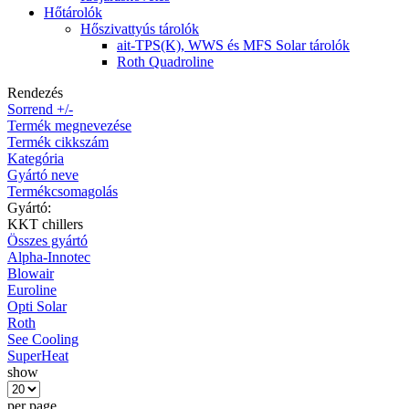
Hőtárolók
Hőszivattyús tárolók
ait-TPS(K), WWS és MFS Solar tárolók
Roth Quadroline
Rendezés
Sorrend +/-
Termék megnevezése
Termék cikkszám
Kategória
Gyártó neve
Termékcsomagolás
Gyártó:
KKT chillers
Összes gyártó
Alpha-Innotec
Blowair
Euroline
Opti Solar
Roth
See Cooling
SuperHeat
show
per page