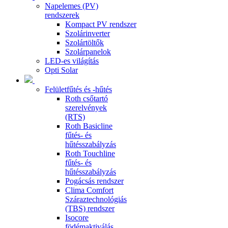
Napelemes (PV)
rendszerek
Kompact PV rendszer
Szolárinverter
Szolártöltők
Szolárpanelok
LED-es világítás
Opti Solar
Felületfűtés és -hűtés
Roth csőtartó
szerelvények
(RTS)
Roth Basicline
fűtés- és
hűtésszabályzás
Roth Touchline
fűtés- és
hűtésszabályzás
Pogácsás rendszer
Clima Comfort
Száraztechnológiás
(TBS) rendszer
Isocore
födémaktiválás