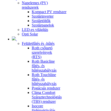
Napelemes (PV)
rendszerek
Kompact PV rendszer
Szolárinverter
Szolártöltők
Szolárpanelok
LED-es világítás
Opti Solar
Felületfűtés és -hűtés
Roth csőtartó
szerelvények
(RTS)
Roth Basicline
fűtés- és
hűtésszabályzás
Roth Touchline
fűtés- és
hűtésszabályzás
Pogácsás rendszer
Clima Comfort
Száraztechnológiás
(TBS) rendszer
Isocore
födémaktiválás