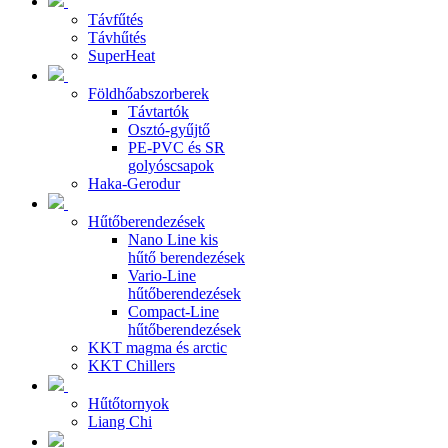
Távfűtés
Távhűtés
SuperHeat
Földhőabszorberek
Távtartók
Osztó-gyűjtő
PE-PVC és SR
golyóscsapok
Haka-Gerodur
Hűtőberendezések
Nano Line kis
hűtő berendezések
Vario-Line
hűtőberendezések
Compact-Line
hűtőberendezések
KKT magma és arctic
KKT Chillers
Hűtőtornyok
Liang Chi