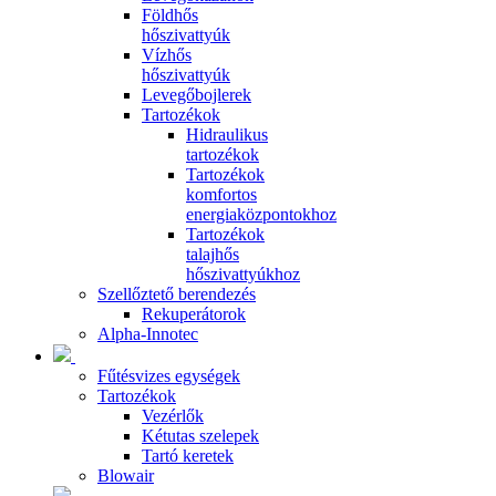
Földhős
hőszivattyúk
Vízhős
hőszivattyúk
Levegőbojlerek
Tartozékok
Hidraulikus
tartozékok
Tartozékok
komfortos
energiaközpontokhoz
Tartozékok
talajhős
hőszivattyúkhoz
Szellőztető berendezés
Rekuperátorok
Alpha-Innotec
Fűtésvizes egységek
Tartozékok
Vezérlők
Kétutas szelepek
Tartó keretek
Blowair