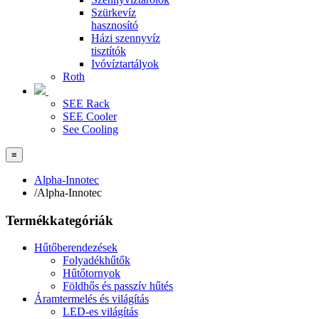
Szürkevíz
hasznosító
Házi szennyvíz
tisztítók
Ivóvíztartályok
Roth
SEE Rack
SEE Cooler
See Cooling
≡
Alpha-Innotec
/
Alpha-Innotec
Termékkategóriák
Hűtőberendezések
Folyadékhűtők
Hűtőtornyok
Földhős és passzív hűtés
Áramtermelés és világítás
LED-es világítás