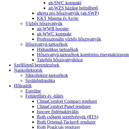
ait-SWC kompakt
ait-WZS házilag beépíthető
alterra pro hőszivattyúk (ait-SWP)
KKT Magma és Arctic
Vízhős hőszivattyúk
ait-WWB booster
ait-WWC kompakt
Professzionális vízhős hőszivattyúk
Hőszivattyú-tartozékok
Hidraulikus tartozékok
Hőszivattyú-tartozékok komfortos energiaközpon
Talajhős hőszivattyúkhoz
Szellőztető berendezések
Napkollektorok
Síkkollektor-tartozékok
Szolárhidraulika
Hőleadók
Euroline
Felületfűtés és -hűtés
ClimaComfort Compact rendszer
ClimaComfort Panel rendszer
Isocore födémaktiválás
Roth csőtartó szerelvények (RTS)
Roth Original-Tacker® rendszer
Roth Pogácsás rendszer