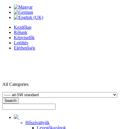
Kezdőlap
Rólunk
Képviselők
Letöltés
Elérhetőség
All Categories
Search
Hőszivattyúk
Levegőkazánok