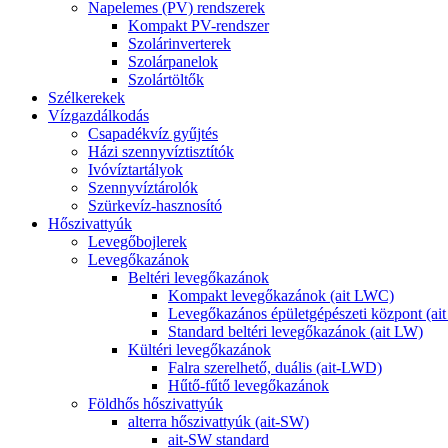
Napelemes (PV) rendszerek
Kompakt PV-rendszer
Szolárinverterek
Szolárpanelok
Szolártöltők
Szélkerekek
Vízgazdálkodás
Csapadékvíz gyűjtés
Házi szennyvíztisztítók
Ivóvíztartályok
Szennyvíztárolók
Szürkevíz-hasznosító
Hőszivattyúk
Levegőbojlerek
Levegőkazánok
Beltéri levegőkazánok
Kompakt levegőkazánok (ait LWC)
Levegőkazános épületgépészeti központ (a
Standard beltéri levegőkazánok (ait LW)
Kültéri levegőkazánok
Falra szerelhető, duális (ait-LWD)
Hűtő-fűtő levegőkazánok
Földhős hőszivattyúk
alterra hőszivattyúk (ait-SW)
ait-SW standard