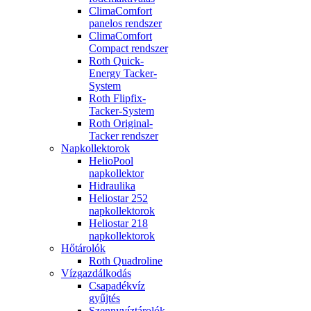
ClimaComfort
panelos rendszer
ClimaComfort
Compact rendszer
Roth Quick-
Energy Tacker-
System
Roth Flipfix-
Tacker-System
Roth Original-
Tacker rendszer
Napkollektorok
HelioPool
napkollektor
Hidraulika
Heliostar 252
napkollektorok
Heliostar 218
napkollektorok
Hőtárolók
Roth Quadroline
Vízgazdálkodás
Csapadékvíz
gyűjtés
Szennyvíztárolók