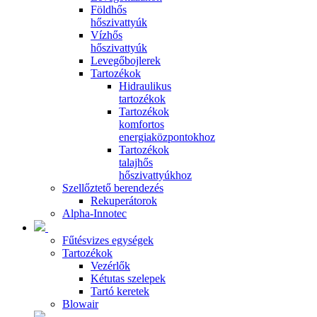
Földhős
hőszivattyúk
Vízhős
hőszivattyúk
Levegőbojlerek
Tartozékok
Hidraulikus
tartozékok
Tartozékok
komfortos
energiaközpontokhoz
Tartozékok
talajhős
hőszivattyúkhoz
Szellőztető berendezés
Rekuperátorok
Alpha-Innotec
Fűtésvizes egységek
Tartozékok
Vezérlők
Kétutas szelepek
Tartó keretek
Blowair