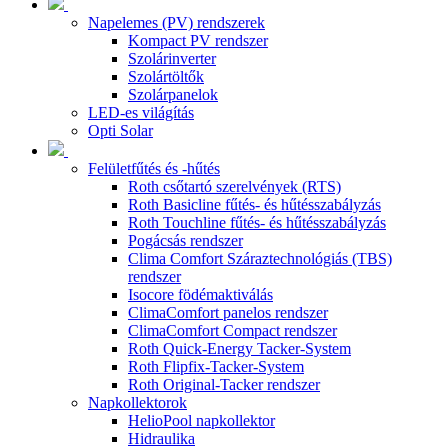
Napelemes (PV) rendszerek
Kompact PV rendszer
Szolárinverter
Szolártöltők
Szolárpanelok
LED-es világítás
Opti Solar
Felületfűtés és -hűtés
Roth csőtartó szerelvények (RTS)
Roth Basicline fűtés- és hűtésszabályzás
Roth Touchline fűtés- és hűtésszabályzás
Pogácsás rendszer
Clima Comfort Száraztechnológiás (TBS)
rendszer
Isocore födémaktiválás
ClimaComfort panelos rendszer
ClimaComfort Compact rendszer
Roth Quick-Energy Tacker-System
Roth Flipfix-Tacker-System
Roth Original-Tacker rendszer
Napkollektorok
HelioPool napkollektor
Hidraulika