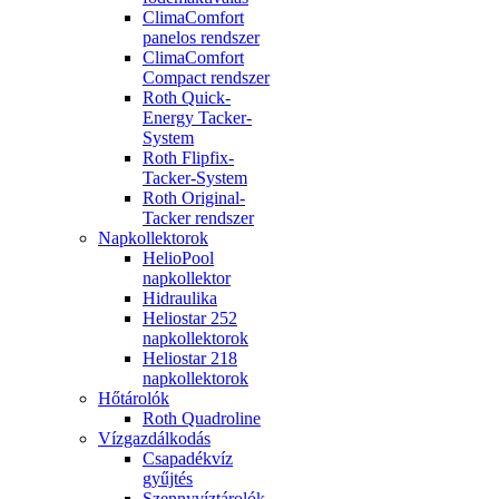
ClimaComfort
panelos rendszer
ClimaComfort
Compact rendszer
Roth Quick-
Energy Tacker-
System
Roth Flipfix-
Tacker-System
Roth Original-
Tacker rendszer
Napkollektorok
HelioPool
napkollektor
Hidraulika
Heliostar 252
napkollektorok
Heliostar 218
napkollektorok
Hőtárolók
Roth Quadroline
Vízgazdálkodás
Csapadékvíz
gyűjtés
Szennyvíztárolók