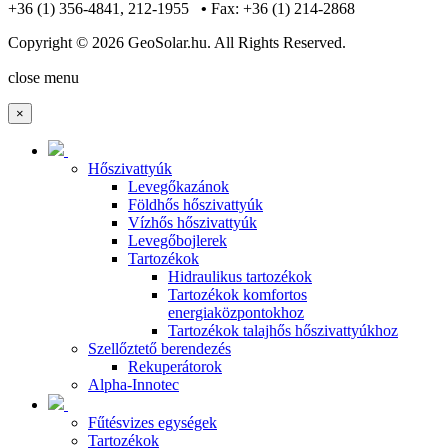
+36 (1) 356-4841, 212-1955
•
Fax: +36 (1) 214-2868
Copyright © 2026 GeoSolar.hu. All Rights Reserved.
Joomla! 3 Templates
close menu
×
Hőszivattyúk
Levegőkazánok
Földhős hőszivattyúk
Vízhős hőszivattyúk
Levegőbojlerek
Tartozékok
Hidraulikus tartozékok
Tartozékok komfortos
energiaközpontokhoz
Tartozékok talajhős hőszivattyúkhoz
Szellőztető berendezés
Rekuperátorok
Alpha-Innotec
Fűtésvizes egységek
Tartozékok