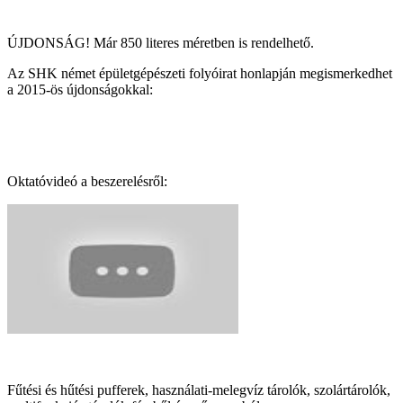
ÚJDONSÁG! Már 850 literes méretben is rendelhető.
Az SHK német épületgépészeti folyóirat honlapján megismerkedhet
a 2015-ös újdonságokkal:
Oktatóvideó a beszerelésről:
Fűtési és hűtési pufferek, használati-melegvíz tárolók, szolártárolók,