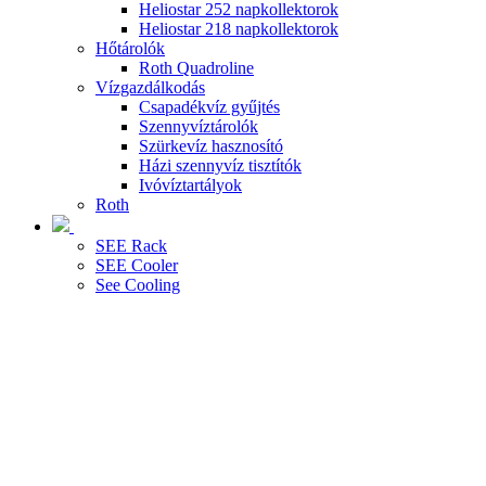
Heliostar 252 napkollektorok
Heliostar 218 napkollektorok
Hőtárolók
Roth Quadroline
Vízgazdálkodás
Csapadékvíz gyűjtés
Szennyvíztárolók
Szürkevíz hasznosító
Házi szennyvíz tisztítók
Ivóvíztartályok
Roth
SEE Rack
SEE Cooler
See Cooling