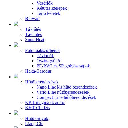
Vezérlők
Kétutas szelepek
Tartó keretek
Blowair
Távfűtés
Távhűtés
SuperHeat
Földhőabszorberek
Távtartók
Osztó-gyűjtő
PE-PVC és SR golyóscsapok
Haka-Gerodur
Hűtőberendezések
Nano Line kis hűtő berendezések
Vario-Line hűtőberendezések
Compact-Line hűtőberendezések
KKT magma és arctic
KKT Chillers
Hűtőtornyok
Liang Chi