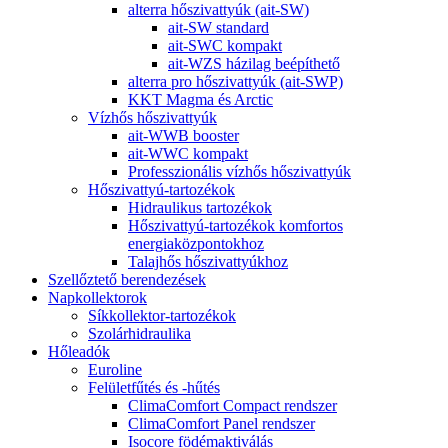
alterra hőszivattyúk (ait-SW)
ait-SW standard
ait-SWC kompakt
ait-WZS házilag beépíthető
alterra pro hőszivattyúk (ait-SWP)
KKT Magma és Arctic
Vízhős hőszivattyúk
ait-WWB booster
ait-WWC kompakt
Professzionális vízhős hőszivattyúk
Hőszivattyú-tartozékok
Hidraulikus tartozékok
Hőszivattyú-tartozékok komfortos
energiaközpontokhoz
Talajhős hőszivattyúkhoz
Szellőztető berendezések
Napkollektorok
Síkkollektor-tartozékok
Szolárhidraulika
Hőleadók
Euroline
Felületfűtés és -hűtés
ClimaComfort Compact rendszer
ClimaComfort Panel rendszer
Isocore födémaktiválás