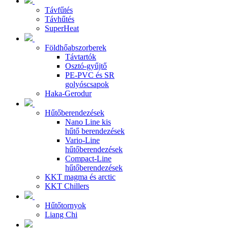
Távfűtés
Távhűtés
SuperHeat
Földhőabszorberek
Távtartók
Osztó-gyűjtő
PE-PVC és SR
golyóscsapok
Haka-Gerodur
Hűtőberendezések
Nano Line kis
hűtő berendezések
Vario-Line
hűtőberendezések
Compact-Line
hűtőberendezések
KKT magma és arctic
KKT Chillers
Hűtőtornyok
Liang Chi