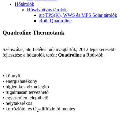
Hőtárolók
Hőszivattyús tárolók
ait-TPS(K), WWS és MFS Solar tárolók
Roth Quadroline
Quadroline Thermotank
Szénszálas, alu-betétes műanyagtárlók; 2012 legsikeresebb
fejlesztése a hőtárolók terén:
Quadroline
a Roth-tól:
• könnyű
• energiahatékony
• higiénikus vízmelegítő
• rugalmasan tervezhető
• egyszerűen telepíthető
• helytakarékos
• korróziótól és O
-diffúziótól mentes
2