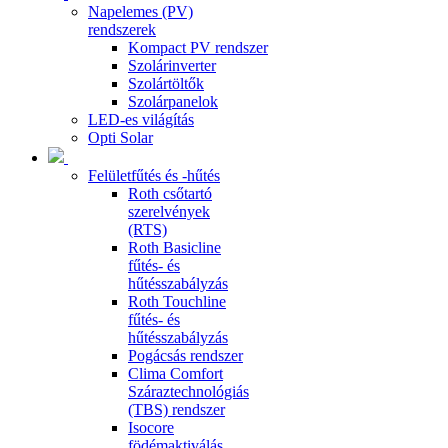
Napelemes (PV)
rendszerek
Kompact PV rendszer
Szolárinverter
Szolártöltők
Szolárpanelok
LED-es világítás
Opti Solar
Felületfűtés és -hűtés
Roth csőtartó
szerelvények
(RTS)
Roth Basicline
fűtés- és
hűtésszabályzás
Roth Touchline
fűtés- és
hűtésszabályzás
Pogácsás rendszer
Clima Comfort
Száraztechnológiás
(TBS) rendszer
Isocore
födémaktiválás