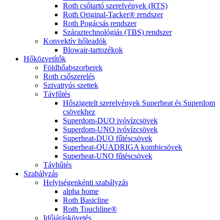
Roth csőtartó szerelvények (RTS)
Roth Original-Tacker® rendszer
Roth Pogácsás rendszer
Száraztechnológiás (TBS) rendszer
Konvektív hőleadók
Blowair-tartozékok
Hőközvetítők
Földhőabszorberek
Roth csőszerelés
Szivattyús szettek
Távfűtés
Hőszigetelt szerelvények Superheat és Superdom
csövekhez
Superdom-DUO ivóvízcsövek
Superdom-UNO ivóvízcsövek
Superheat-DUO fűtéscsövek
Superheat-QUADRIGA kombicsövek
Superheat-UNO fűtéscsövek
Távhűtés
Szabályzás
Helyiségenkénti szabályzás
alpha home
Roth Basicline
Roth Touchline®
Időjáráskövetés