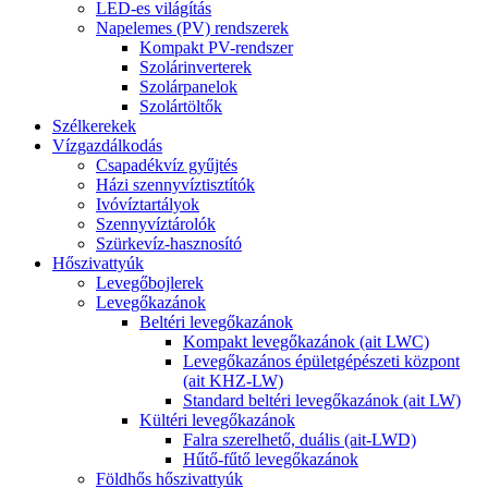
LED-es világítás
Napelemes (PV) rendszerek
Kompakt PV-rendszer
Szolárinverterek
Szolárpanelok
Szolártöltők
Szélkerekek
Vízgazdálkodás
Csapadékvíz gyűjtés
Házi szennyvíztisztítók
Ivóvíztartályok
Szennyvíztárolók
Szürkevíz-hasznosító
Hőszivattyúk
Levegőbojlerek
Levegőkazánok
Beltéri levegőkazánok
Kompakt levegőkazánok (ait LWC)
Levegőkazános épületgépészeti központ
(ait KHZ-LW)
Standard beltéri levegőkazánok (ait LW)
Kültéri levegőkazánok
Falra szerelhető, duális (ait-LWD)
Hűtő-fűtő levegőkazánok
Földhős hőszivattyúk