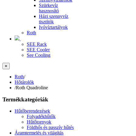
Szürkevíz
hasznosító
Házi szennyvíz
tisztítók
Ivóvíztartályok
Roth
SEE Rack
SEE Cooler
See Cooling
≡
Roth
/
Hőtárolók
/
Roth Quadroline
Termékkategóriák
Hűtőberendezések
Folyadékhűtők
Hűtőtornyok
Földhős és passzív hűtés
Áramtermelés és világítás