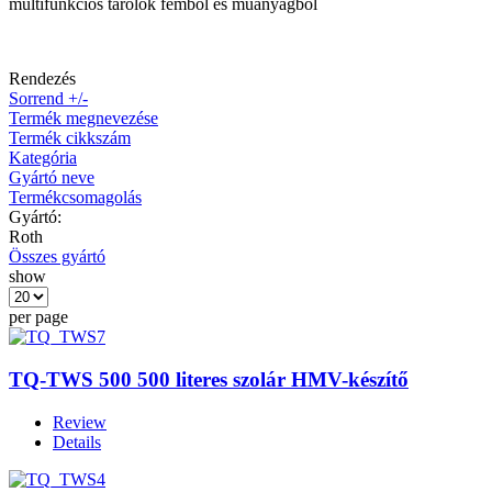
multifunkciós tárolók fémből és műanyagból
Rendezés
Sorrend +/-
Termék megnevezése
Termék cikkszám
Kategória
Gyártó neve
Termékcsomagolás
Gyártó:
Roth
Összes gyártó
show
per page
TQ-TWS 500 500 literes szolár HMV-készítő
Review
Details