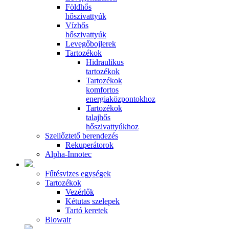
Földhős
hőszivattyúk
Vízhős
hőszivattyúk
Levegőbojlerek
Tartozékok
Hidraulikus
tartozékok
Tartozékok
komfortos
energiaközpontokhoz
Tartozékok
talajhős
hőszivattyúkhoz
Szellőztető berendezés
Rekuperátorok
Alpha-Innotec
Fűtésvizes egységek
Tartozékok
Vezérlők
Kétutas szelepek
Tartó keretek
Blowair