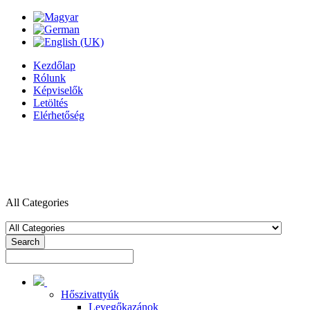
Kezdőlap
Rólunk
Képviselők
Letöltés
Elérhetőség
All Categories
Search
Hőszivattyúk
Levegőkazánok