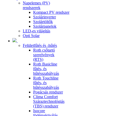
Napelemes (PV)
rendszerek
Kompact PV rendszer
Szolárinverter
Szolártöltők
Szolárpanelok
LED-es világítás
Opti Solar
Felületfűtés és -hűtés
Roth csőtartó
szerelvények
(RTS)
Roth Basicline
fűtés- és
hűtésszabályzás
Roth Touchline
fűtés- és
hűtésszabályzás
Pogácsás rendszer
Clima Comfort
Száraztechnológiás
(TBS) rendszer
Isocore
födémaktiválás