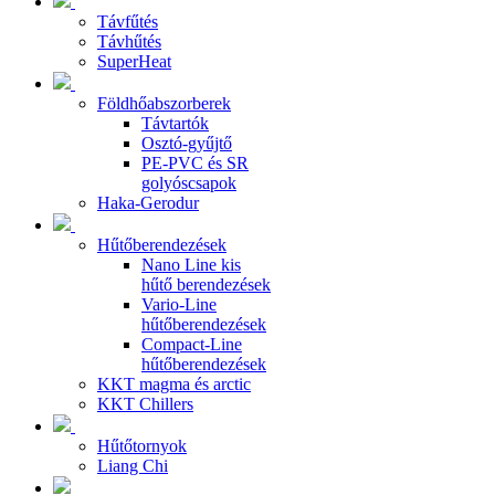
Távfűtés
Távhűtés
SuperHeat
Földhőabszorberek
Távtartók
Osztó-gyűjtő
PE-PVC és SR
golyóscsapok
Haka-Gerodur
Hűtőberendezések
Nano Line kis
hűtő berendezések
Vario-Line
hűtőberendezések
Compact-Line
hűtőberendezések
KKT magma és arctic
KKT Chillers
Hűtőtornyok
Liang Chi