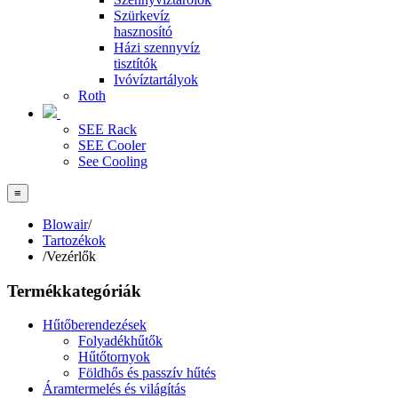
Szürkevíz
hasznosító
Házi szennyvíz
tisztítók
Ivóvíztartályok
Roth
SEE Rack
SEE Cooler
See Cooling
≡
Blowair
/
Tartozékok
/
Vezérlők
Termékkategóriák
Hűtőberendezések
Folyadékhűtők
Hűtőtornyok
Földhős és passzív hűtés
Áramtermelés és világítás