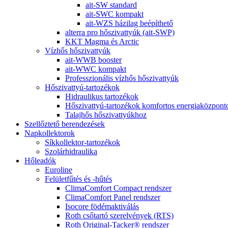
ait-SW standard
ait-SWC kompakt
ait-WZS házilag beépíthető
alterra pro hőszivattyúk (ait-SWP)
KKT Magma és Arctic
Vízhős hőszivattyúk
ait-WWB booster
ait-WWC kompakt
Professzionális vízhős hőszivattyúk
Hőszivattyú-tartozékok
Hidraulikus tartozékok
Hőszivattyú-tartozékok komfortos energiaközpon
Talajhős hőszivattyúkhoz
Szellőztető berendezések
Napkollektorok
Síkkollektor-tartozékok
Szolárhidraulika
Hőleadók
Euroline
Felületfűtés és -hűtés
ClimaComfort Compact rendszer
ClimaComfort Panel rendszer
Isocore födémaktiválás
Roth csőtartó szerelvények (RTS)
Roth Original-Tacker® rendszer