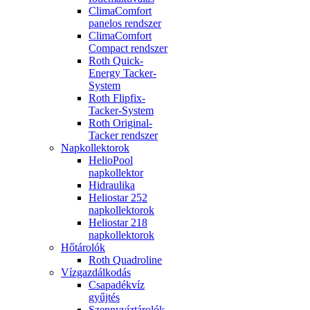
ClimaComfort
panelos rendszer
ClimaComfort
Compact rendszer
Roth Quick-
Energy Tacker-
System
Roth Flipfix-
Tacker-System
Roth Original-
Tacker rendszer
Napkollektorok
HelioPool
napkollektor
Hidraulika
Heliostar 252
napkollektorok
Heliostar 218
napkollektorok
Hőtárolók
Roth Quadroline
Vízgazdálkodás
Csapadékvíz
gyűjtés
Szennyvíztárolók