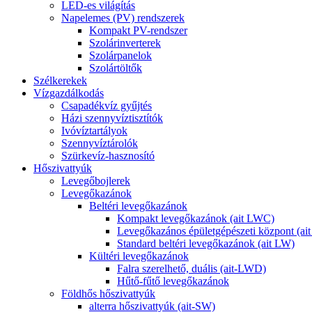
LED-es világítás
Napelemes (PV) rendszerek
Kompakt PV-rendszer
Szolárinverterek
Szolárpanelok
Szolártöltők
Szélkerekek
Vízgazdálkodás
Csapadékvíz gyűjtés
Házi szennyvíztisztítók
Ivóvíztartályok
Szennyvíztárolók
Szürkevíz-hasznosító
Hőszivattyúk
Levegőbojlerek
Levegőkazánok
Beltéri levegőkazánok
Kompakt levegőkazánok (ait LWC)
Levegőkazános épületgépészeti központ (a
Standard beltéri levegőkazánok (ait LW)
Kültéri levegőkazánok
Falra szerelhető, duális (ait-LWD)
Hűtő-fűtő levegőkazánok
Földhős hőszivattyúk
alterra hőszivattyúk (ait-SW)