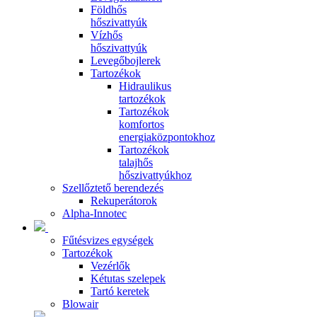
Földhős
hőszivattyúk
Vízhős
hőszivattyúk
Levegőbojlerek
Tartozékok
Hidraulikus
tartozékok
Tartozékok
komfortos
energiaközpontokhoz
Tartozékok
talajhős
hőszivattyúkhoz
Szellőztető berendezés
Rekuperátorok
Alpha-Innotec
Fűtésvizes egységek
Tartozékok
Vezérlők
Kétutas szelepek
Tartó keretek
Blowair