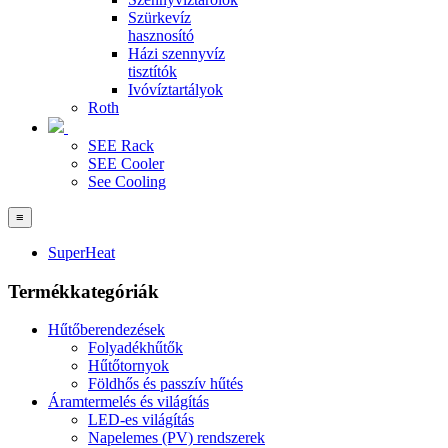
Szürkevíz
hasznosító
Házi szennyvíz
tisztítók
Ivóvíztartályok
Roth
SEE Rack
SEE Cooler
See Cooling
≡
SuperHeat
Termékkategóriák
Hűtőberendezések
Folyadékhűtők
Hűtőtornyok
Földhős és passzív hűtés
Áramtermelés és világítás
LED-es világítás
Napelemes (PV) rendszerek