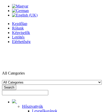
Kezdőlap
Rólunk
Képviselők
Letöltés
Elérhetőség
All Categories
Search
Hőszivattyúk
Levegőkazánok