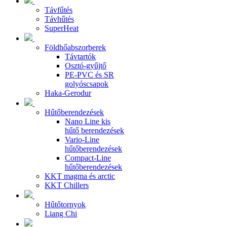
Távfűtés
Távhűtés
SuperHeat
Földhőabszorberek
Távtartók
Osztó-gyűjtő
PE-PVC és SR
golyóscsapok
Haka-Gerodur
Hűtőberendezések
Nano Line kis
hűtő berendezések
Vario-Line
hűtőberendezések
Compact-Line
hűtőberendezések
KKT magma és arctic
KKT Chillers
Hűtőtornyok
Liang Chi