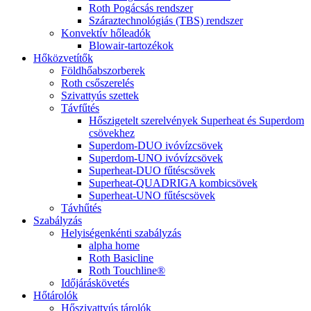
Roth Pogácsás rendszer
Száraztechnológiás (TBS) rendszer
Konvektív hőleadók
Blowair-tartozékok
Hőközvetítők
Földhőabszorberek
Roth csőszerelés
Szivattyús szettek
Távfűtés
Hőszigetelt szerelvények Superheat és Superdom
csövekhez
Superdom-DUO ivóvízcsövek
Superdom-UNO ivóvízcsövek
Superheat-DUO fűtéscsövek
Superheat-QUADRIGA kombicsövek
Superheat-UNO fűtéscsövek
Távhűtés
Szabályzás
Helyiségenkénti szabályzás
alpha home
Roth Basicline
Roth Touchline®
Időjáráskövetés
Hőtárolók
Hőszivattyús tárolók