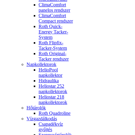
ClimaComfort
panelos rendszer
ClimaComfort
Compact rendszer
Roth Quick-
Energy Tacker-
System
Roth Flipfix-
Tacker-System
Roth Original-
Tacker rendszer
Napkollektorok
HelioPool
napkollektor
Hidraulika
Heliostar 252
napkollektorok
Heliostar 218
napkollektorok
Hőtárolók
Roth Quadroline
Vízgazdálkodás
Csapadékvíz
gyűjtés
Szennyvíztárolók