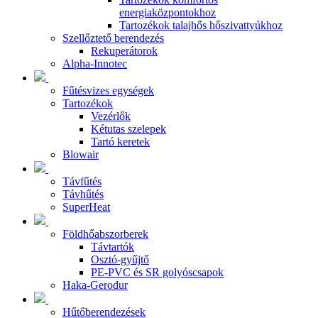
energiaközpontokhoz
Tartozékok talajhős hőszivattyúkhoz
Szellőztető berendezés
Rekuperátorok
Alpha-Innotec
Fűtésvizes egységek
Tartozékok
Vezérlők
Kétutas szelepek
Tartó keretek
Blowair
Távfűtés
Távhűtés
SuperHeat
Földhőabszorberek
Távtartók
Osztó-gyűjtő
PE-PVC és SR golyóscsapok
Haka-Gerodur
Hűtőberendezések