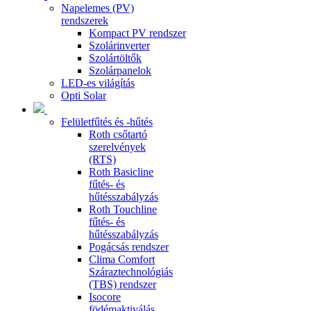
Napelemes (PV)
rendszerek
Kompact PV rendszer
Szolárinverter
Szolártöltők
Szolárpanelok
LED-es világítás
Opti Solar
Felületfűtés és -hűtés
Roth csőtartó
szerelvények
(RTS)
Roth Basicline
fűtés- és
hűtésszabályzás
Roth Touchline
fűtés- és
hűtésszabályzás
Pogácsás rendszer
Clima Comfort
Száraztechnológiás
(TBS) rendszer
Isocore
födémaktiválás