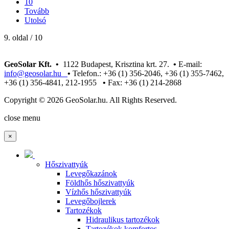
10
Tovább
Utolsó
9. oldal / 10
GeoSolar Kft. •
1122 Budapest, Krisztina krt. 27.
•
E-mail:
info@geosolar.hu
•
Telefon.: +36 (1) 356-2046, +36 (1) 355-7462,
+36 (1) 356-4841, 212-1955
•
Fax: +36 (1) 214-2868
Copyright © 2026 GeoSolar.hu. All Rights Reserved.
Joomla! 3 Templates
close menu
×
Hőszivattyúk
Levegőkazánok
Földhős hőszivattyúk
Vízhős hőszivattyúk
Levegőbojlerek
Tartozékok
Hidraulikus tartozékok
Tartozékok komfortos