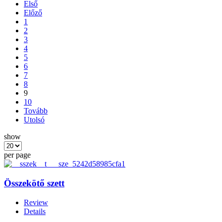
Első
Előző
1
2
3
4
5
6
7
8
9
10
Tovább
Utolsó
show
per page
Összekötő szett
Review
Details