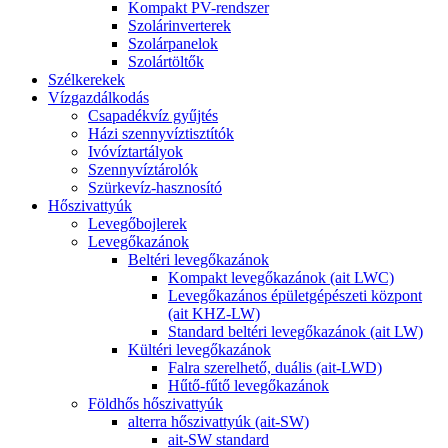
Kompakt PV-rendszer
Szolárinverterek
Szolárpanelok
Szolártöltők
Szélkerekek
Vízgazdálkodás
Csapadékvíz gyűjtés
Házi szennyvíztisztítók
Ivóvíztartályok
Szennyvíztárolók
Szürkevíz-hasznosító
Hőszivattyúk
Levegőbojlerek
Levegőkazánok
Beltéri levegőkazánok
Kompakt levegőkazánok (ait LWC)
Levegőkazános épületgépészeti központ
(ait KHZ-LW)
Standard beltéri levegőkazánok (ait LW)
Kültéri levegőkazánok
Falra szerelhető, duális (ait-LWD)
Hűtő-fűtő levegőkazánok
Földhős hőszivattyúk
alterra hőszivattyúk (ait-SW)
ait-SW standard