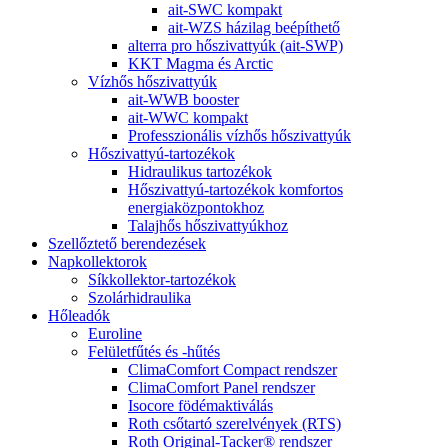
ait-SWC kompakt
ait-WZS házilag beépíthető
alterra pro hőszivattyúk (ait-SWP)
KKT Magma és Arctic
Vízhős hőszivattyúk
ait-WWB booster
ait-WWC kompakt
Professzionális vízhős hőszivattyúk
Hőszivattyú-tartozékok
Hidraulikus tartozékok
Hőszivattyú-tartozékok komfortos
energiaközpontokhoz
Talajhős hőszivattyúkhoz
Szellőztető berendezések
Napkollektorok
Síkkollektor-tartozékok
Szolárhidraulika
Hőleadók
Euroline
Felületfűtés és -hűtés
ClimaComfort Compact rendszer
ClimaComfort Panel rendszer
Isocore födémaktiválás
Roth csőtartó szerelvények (RTS)
Roth Original-Tacker® rendszer