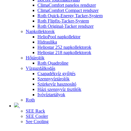
ClimaComfort panelos rendszer
ClimaComfort Compact rendszer
Roth Quick-Energy Tacker-System
Roth Flipfix-Tacker-System
Roth Original-Tacker rendszer
Napkollektorok
HelioPool napkollektor
Hidraulika
Heliostar 252 napkollektorok
Heliostar 218 napkollektorok
Hőtárolók
Roth Quadroline
Vízgazdálkodás
Csapadékvíz gyűjtés
Szennyvíztárolók
Szürkevíz hasznosító
Házi szennyvíz tisztítók
Ivóvíztartályok
Roth
SEE Rack
SEE Cooler
See Cooling