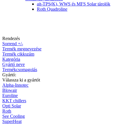
ait-TPS(K), WWS és MFS Solar tárolók
Roth Quadroline
Rendezés
Sorrend +/-
Termék megnevezése
Termék cikkszám
Kategória
Gyártó neve
Termékcsomagolás
Gyártó:
Válassza ki a gyártót
Alpha-Innotec
Blowair
Euroline
KKT chillers
Opti Solar
Roth
See Cooling
SuperHeat