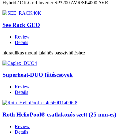
Hybrid / Off-Grid Inverter SP3200 AVR/SP4000 AVR
See Rack GEO
Review
Details
hidraulikus modul talajhős passzívhűtéshez
Superheat-DUO fűtéscsövek
Review
Details
Roth HelioPool® csatlakozós szett (25 mm-es)
Review
Details