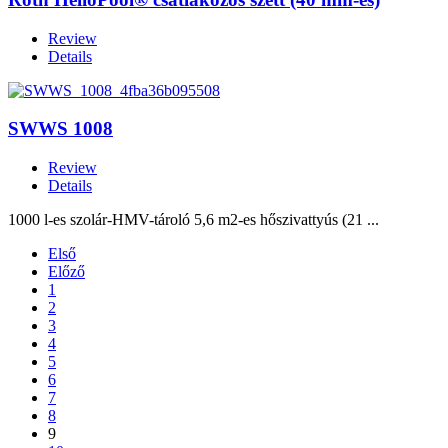
Review
Details
SWWS 1008
Review
Details
1000 l-es szolár-HMV-tároló 5,6 m2-es hőszivattyús (21 ...
Első
Előző
1
2
3
4
5
6
7
8
9