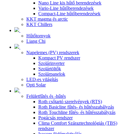
Nano Line kis hűtő berendezések
Vario-Line hűtőberendezések
Compact-Line hűtőberendezések
KKT magma és arctic
KKT Chillers
Hűtőtornyok
Liang Chi
Napelemes (PV) rendszerek
Kompact PV rendszer
Szolárinverter
Szolártöltők
Szolárpanelok
LED-es világítás
Opti Solar
Felületfűtés és -hűtés
Roth csőtartó szerelvények (RTS)
Roth Basicline fűtés- és hűtésszabályzás
Roth Touchline fűtés- és hűtésszabályzás
Pogácsás rendszer
Clima Comfort Száraztechnológiás (TBS)
rendszer
Isocore födémaktiválás