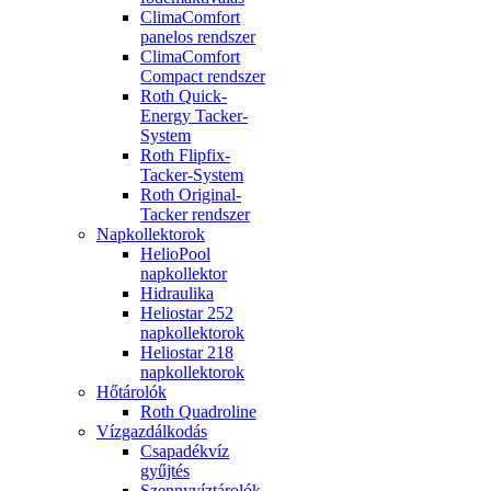
ClimaComfort
panelos rendszer
ClimaComfort
Compact rendszer
Roth Quick-
Energy Tacker-
System
Roth Flipfix-
Tacker-System
Roth Original-
Tacker rendszer
Napkollektorok
HelioPool
napkollektor
Hidraulika
Heliostar 252
napkollektorok
Heliostar 218
napkollektorok
Hőtárolók
Roth Quadroline
Vízgazdálkodás
Csapadékvíz
gyűjtés
Szennyvíztárolók