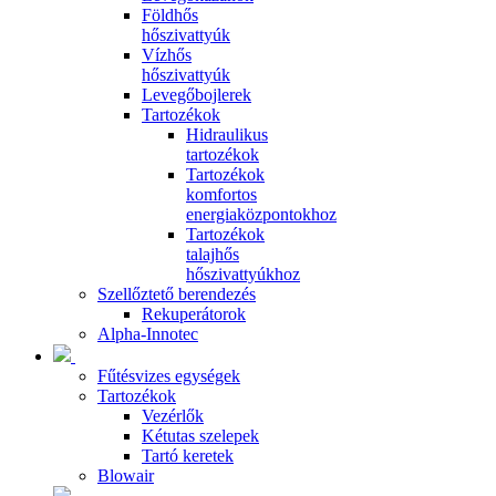
Földhős
hőszivattyúk
Vízhős
hőszivattyúk
Levegőbojlerek
Tartozékok
Hidraulikus
tartozékok
Tartozékok
komfortos
energiaközpontokhoz
Tartozékok
talajhős
hőszivattyúkhoz
Szellőztető berendezés
Rekuperátorok
Alpha-Innotec
Fűtésvizes egységek
Tartozékok
Vezérlők
Kétutas szelepek
Tartó keretek
Blowair