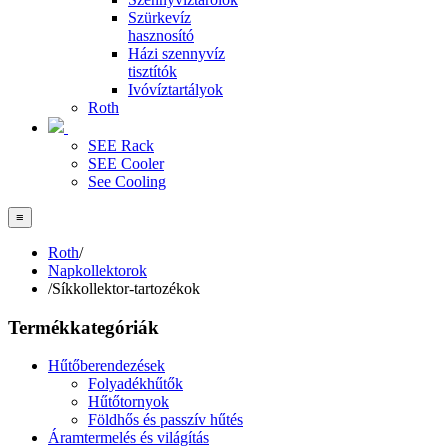
Szürkevíz
hasznosító
Házi szennyvíz
tisztítók
Ivóvíztartályok
Roth
SEE Rack
SEE Cooler
See Cooling
≡
Roth
/
Napkollektorok
/
Síkkollektor-tartozékok
Termékkategóriák
Hűtőberendezések
Folyadékhűtők
Hűtőtornyok
Földhős és passzív hűtés
Áramtermelés és világítás