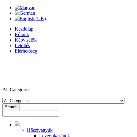
Kezdőlap
Rólunk
Képviselők
Letöltés
Elérhetőség
All Categories
Search
Hőszivattyúk
Levegőkazánok