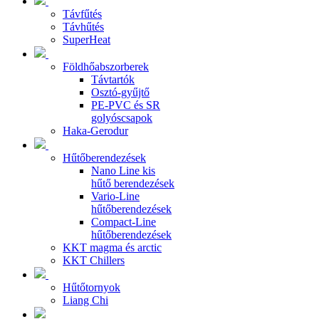
Távfűtés
Távhűtés
SuperHeat
Földhőabszorberek
Távtartók
Osztó-gyűjtő
PE-PVC és SR
golyóscsapok
Haka-Gerodur
Hűtőberendezések
Nano Line kis
hűtő berendezések
Vario-Line
hűtőberendezések
Compact-Line
hűtőberendezések
KKT magma és arctic
KKT Chillers
Hűtőtornyok
Liang Chi