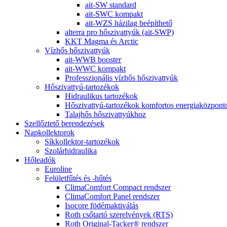
ait-SW standard
ait-SWC kompakt
ait-WZS házilag beépíthető
alterra pro hőszivattyúk (ait-SWP)
KKT Magma és Arctic
Vízhős hőszivattyúk
ait-WWB booster
ait-WWC kompakt
Professzionális vízhős hőszivattyúk
Hőszivattyú-tartozékok
Hidraulikus tartozékok
Hőszivattyú-tartozékok komfortos energiaközpon
Talajhős hőszivattyúkhoz
Szellőztető berendezések
Napkollektorok
Síkkollektor-tartozékok
Szolárhidraulika
Hőleadók
Euroline
Felületfűtés és -hűtés
ClimaComfort Compact rendszer
ClimaComfort Panel rendszer
Isocore födémaktiválás
Roth csőtartó szerelvények (RTS)
Roth Original-Tacker® rendszer