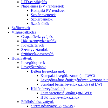
LED-es világítás
Napelemes (PV) rendszerek
Kompakt PV-rendszer
Szolárinverterek
Szolárpanelok
Szolártöltők
Szélkerekek
Vízgazdálkodás
Csapadékvíz gyűjtés
Házi szennyvíztisztítók
Ivóvíztartályok
Szennyvíztárolók
Szürkevíz-hasznosító
Hőszivattyúk
Levegőbojlerek
Levegőkazánok
Beltéri levegőkazánok
Kompakt levegőkazánok (ait LWC)
Levegőkazános épületgépészeti központ (a
Standard beltéri levegőkazánok (ait LW)
Kültéri levegőkazánok
Falra szerelhető, duális (ait-LWD)
Hűtő-fűtő levegőkazánok
Földhős hőszivattyúk
alterra hőszivattyúk (ait-SW)