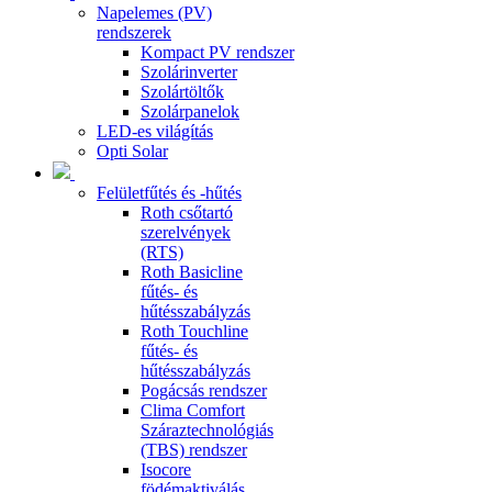
Napelemes (PV)
rendszerek
Kompact PV rendszer
Szolárinverter
Szolártöltők
Szolárpanelok
LED-es világítás
Opti Solar
Felületfűtés és -hűtés
Roth csőtartó
szerelvények
(RTS)
Roth Basicline
fűtés- és
hűtésszabályzás
Roth Touchline
fűtés- és
hűtésszabályzás
Pogácsás rendszer
Clima Comfort
Száraztechnológiás
(TBS) rendszer
Isocore
födémaktiválás