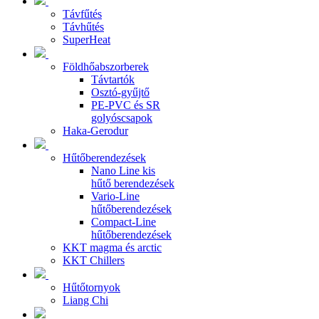
Távfűtés
Távhűtés
SuperHeat
Földhőabszorberek
Távtartók
Osztó-gyűjtő
PE-PVC és SR
golyóscsapok
Haka-Gerodur
Hűtőberendezések
Nano Line kis
hűtő berendezések
Vario-Line
hűtőberendezések
Compact-Line
hűtőberendezések
KKT magma és arctic
KKT Chillers
Hűtőtornyok
Liang Chi