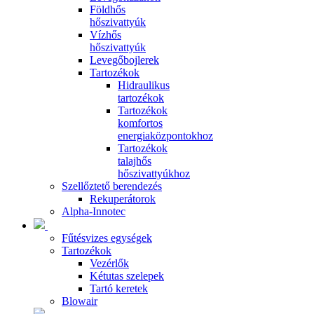
Földhős
hőszivattyúk
Vízhős
hőszivattyúk
Levegőbojlerek
Tartozékok
Hidraulikus
tartozékok
Tartozékok
komfortos
energiaközpontokhoz
Tartozékok
talajhős
hőszivattyúkhoz
Szellőztető berendezés
Rekuperátorok
Alpha-Innotec
Fűtésvizes egységek
Tartozékok
Vezérlők
Kétutas szelepek
Tartó keretek
Blowair