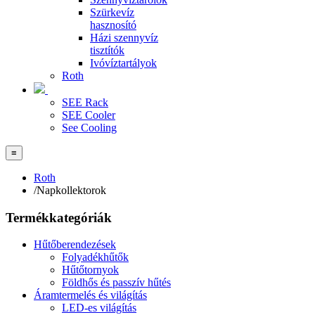
Szürkevíz
hasznosító
Házi szennyvíz
tisztítók
Ivóvíztartályok
Roth
SEE Rack
SEE Cooler
See Cooling
≡
Roth
/
Napkollektorok
Termékkategóriák
Hűtőberendezések
Folyadékhűtők
Hűtőtornyok
Földhős és passzív hűtés
Áramtermelés és világítás
LED-es világítás