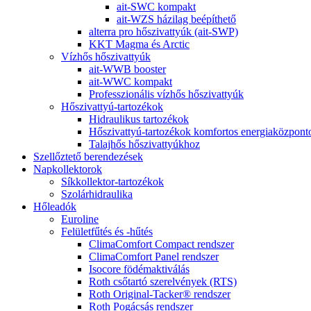
ait-SWC kompakt
ait-WZS házilag beépíthető
alterra pro hőszivattyúk (ait-SWP)
KKT Magma és Arctic
Vízhős hőszivattyúk
ait-WWB booster
ait-WWC kompakt
Professzionális vízhős hőszivattyúk
Hőszivattyú-tartozékok
Hidraulikus tartozékok
Hőszivattyú-tartozékok komfortos energiaközpon
Talajhős hőszivattyúkhoz
Szellőztető berendezések
Napkollektorok
Síkkollektor-tartozékok
Szolárhidraulika
Hőleadók
Euroline
Felületfűtés és -hűtés
ClimaComfort Compact rendszer
ClimaComfort Panel rendszer
Isocore födémaktiválás
Roth csőtartó szerelvények (RTS)
Roth Original-Tacker® rendszer
Roth Pogácsás rendszer