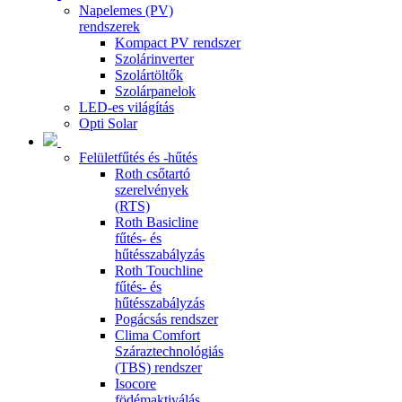
Napelemes (PV)
rendszerek
Kompact PV rendszer
Szolárinverter
Szolártöltők
Szolárpanelok
LED-es világítás
Opti Solar
Felületfűtés és -hűtés
Roth csőtartó
szerelvények
(RTS)
Roth Basicline
fűtés- és
hűtésszabályzás
Roth Touchline
fűtés- és
hűtésszabályzás
Pogácsás rendszer
Clima Comfort
Száraztechnológiás
(TBS) rendszer
Isocore
födémaktiválás