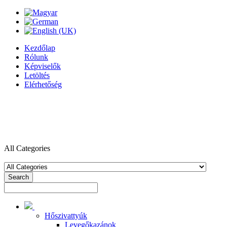
Kezdőlap
Rólunk
Képviselők
Letöltés
Elérhetőség
All Categories
Search
Hőszivattyúk
Levegőkazánok