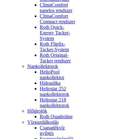
ClimaComfort
panelos rendszer
ClimaComfort
Compact rendszer
Roth Quick-
Energy Tacker-
System
Roth Flipfix-
Tacker-System
Roth Original-
Tacker rendszer
Napkollektorok
HelioPool
napkollektor
Hidraulika
Heliostar 252
napkollektorok
Heliostar 218
napkollektorok
Hőtárolók
Roth Quadroline
Vízgazdálkodás
Csapadékvíz
gyűjtés
Szennyvíztárolók