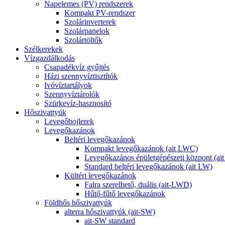
Napelemes (PV) rendszerek
Kompakt PV-rendszer
Szolárinverterek
Szolárpanelok
Szolártöltők
Szélkerekek
Vízgazdálkodás
Csapadékvíz gyűjtés
Házi szennyvíztisztítók
Ivóvíztartályok
Szennyvíztárolók
Szürkevíz-hasznosító
Hőszivattyúk
Levegőbojlerek
Levegőkazánok
Beltéri levegőkazánok
Kompakt levegőkazánok (ait LWC)
Levegőkazános épületgépészeti központ (a
Standard beltéri levegőkazánok (ait LW)
Kültéri levegőkazánok
Falra szerelhető, duális (ait-LWD)
Hűtő-fűtő levegőkazánok
Földhős hőszivattyúk
alterra hőszivattyúk (ait-SW)
ait-SW standard